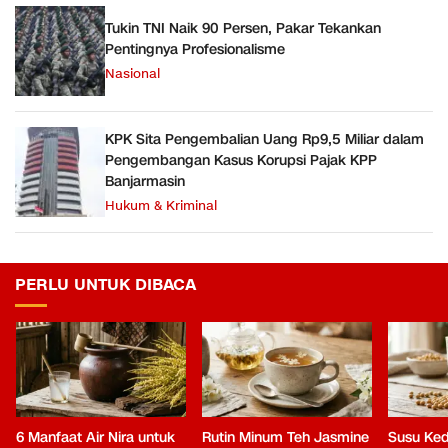
Tukin TNI Naik 90 Persen, Pakar Tekankan
Pentingnya Profesionalisme
Nasional
KPK Sita Pengembalian Uang Rp9,5 Miliar dalam
Pengembangan Kasus Korupsi Pajak KPP
Banjarmasin
Hukum & Kriminal
PERLU UNTUK DIBACA
6 Manfaat Air Nira untuk
Rutin Minum Teh Jasmine
Susu Ked