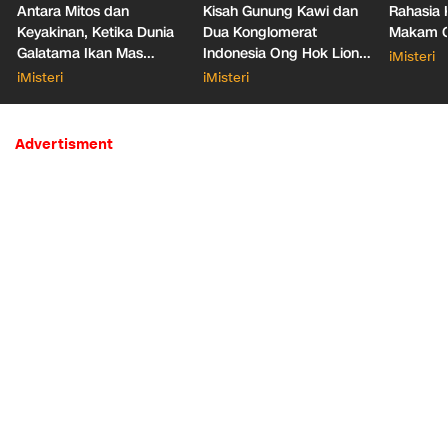
Antara Mitos dan
Kisah Gunung Kawi dan
Rahasia 
Keyakinan, Ketika Dunia
Dua Konglomerat
Makam Ga
Galatama Ikan Mas
Indonesia Ong Hok Liong
iMisteri
Bersentuhan dengan Hal
hingga Liem Sioe Liong
iMisteri
iMisteri
Mistis
Advertisment