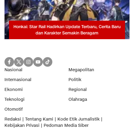
Honkai: Star Rail Hadirkan Update Terbaru, Cerita Baru
dan Karakter Semakin Beragam
Nasional
Megapolitan
Internasional
Politik
Ekonomi
Regional
Teknologi
Olahraga
Otomotif
Redaksi
Tentang Kami
Kode Etik Jurnalistik
Kebijakan Privasi
Pedoman Media Siber