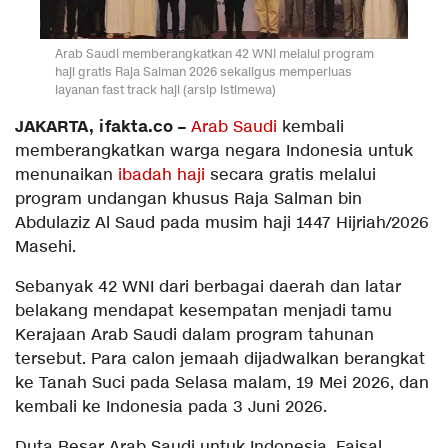
Arab Saudi memberangkatkan 42 WNI melalui program
haji gratis Raja Salman 2026 sekaligus memperluas
layanan fast track haji (arsip Istimewa)
JAKARTA, ifakta.co –
Arab Saudi
kembali
memberangkatkan warga negara Indonesia untuk
menunaikan
ibadah haji
secara gratis melalui
program undangan khusus Raja Salman bin
Abdulaziz Al Saud pada musim haji 1447 Hijriah/2026
Masehi.
Sebanyak 42 WNI dari berbagai daerah dan latar
belakang mendapat kesempatan menjadi tamu
Kerajaan Arab Saudi dalam program tahunan
tersebut. Para calon jemaah dijadwalkan berangkat
ke Tanah Suci pada Selasa malam, 19 Mei 2026, dan
kembali ke Indonesia pada 3 Juni 2026.
Duta Besar Arab Saudi untuk Indonesia, Faisal