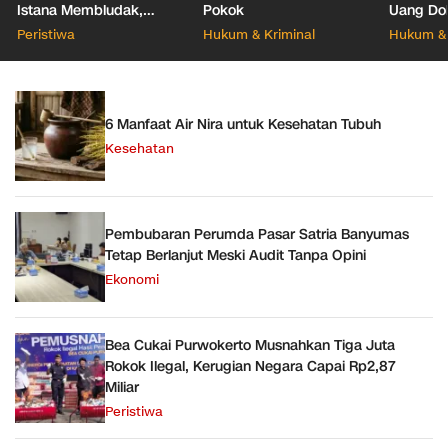
Istana Membludak,
Pokok
Uang Dol
Pendaftar Tercatat
Geledah 
Peristiwa
Hukum & Kriminal
Hukum & 
128.331 orang
Tangera
6 Manfaat Air Nira untuk Kesehatan Tubuh
Kesehatan
Pembubaran Perumda Pasar Satria Banyumas
Tetap Berlanjut Meski Audit Tanpa Opini
Ekonomi
Bea Cukai Purwokerto Musnahkan Tiga Juta
Rokok Ilegal, Kerugian Negara Capai Rp2,87
Miliar
Peristiwa