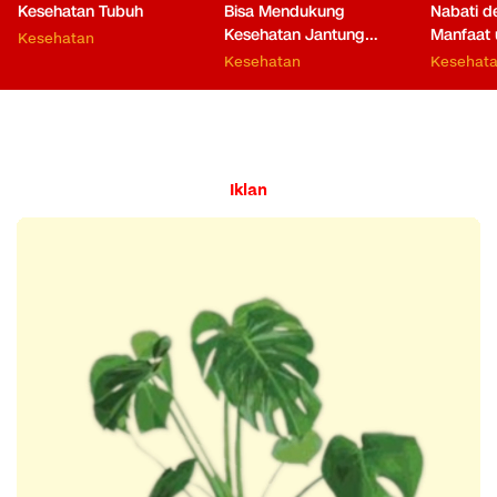
Kesehatan Tubuh
Bisa Mendukung
Nabati 
Kesehatan Jantung
Manfaat 
Kesehatan
hingga Fungsi Otak
Kesehatan
Kesehat
Iklan