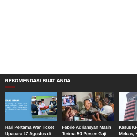
REKOMENDASI BUAT ANDA
Hari Pertama War Ticket
Febrie Adriansyah Masih
Kasus KP
Upacara 17 Agustus di
Terima 50 Persen Gaji
Meluas,