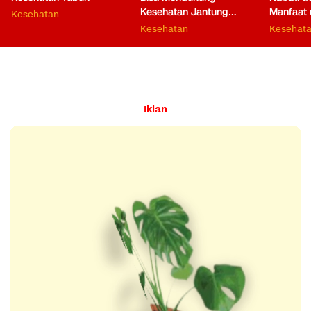
Kesehatan Jantung
Manfaat 
Kesehatan
hingga Fungsi Otak
Kesehatan
Kesehat
Iklan