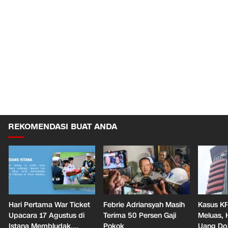
REKOMENDASI BUAT ANDA
Hari Pertama War Ticket
Febrie Adriansyah Masih
Kasus KP
Upacara 17 Agustus di
Terima 50 Persen Gaji
Meluas,
Istana Membludak,
Pokok
Uang Dol