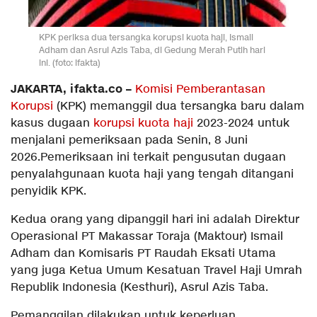
KPK periksa dua tersangka korupsi kuota haji, Ismail
Adham dan Asrul Azis Taba, di Gedung Merah Putih hari
ini. (foto: ifakta)
JAKARTA, ifakta.co –
Komisi Pemberantasan
Korupsi
(KPK) memanggil dua tersangka baru dalam
kasus dugaan
korupsi kuota haji
2023-2024 untuk
menjalani pemeriksaan pada Senin, 8 Juni
2026.Pemeriksaan ini terkait pengusutan dugaan
penyalahgunaan kuota haji yang tengah ditangani
penyidik KPK.
Kedua orang yang dipanggil hari ini adalah Direktur
Operasional PT Makassar Toraja (Maktour) Ismail
Adham dan Komisaris PT Raudah Eksati Utama
yang juga Ketua Umum Kesatuan Travel Haji Umrah
Republik Indonesia (Kesthuri), Asrul Azis Taba.
Pemanggilan dilakukan untuk keperluan