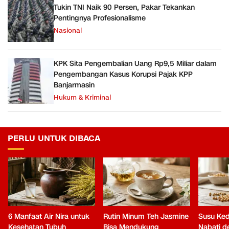
Tukin TNI Naik 90 Persen, Pakar Tekankan
Pentingnya Profesionalisme
Nasional
KPK Sita Pengembalian Uang Rp9,5 Miliar dalam
Pengembangan Kasus Korupsi Pajak KPP
Banjarmasin
Hukum & Kriminal
PERLU UNTUK DIBACA
6 Manfaat Air Nira untuk
Rutin Minum Teh Jasmine
Susu Ked
Kesehatan Tubuh
Bisa Mendukung
Nabati 