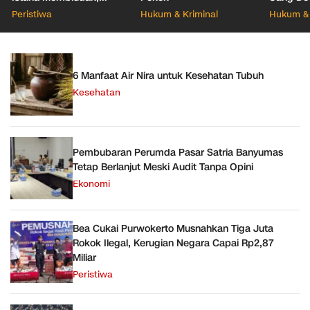
Pendaftar Tercatat
Geledah 
Peristiwa
Hukum & Kriminal
Hukum & 
128.331 orang
Tangera
6 Manfaat Air Nira untuk Kesehatan Tubuh
Kesehatan
Pembubaran Perumda Pasar Satria Banyumas
Tetap Berlanjut Meski Audit Tanpa Opini
Ekonomi
Bea Cukai Purwokerto Musnahkan Tiga Juta
Rokok Ilegal, Kerugian Negara Capai Rp2,87
Miliar
Peristiwa