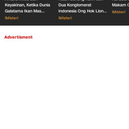
Keyakinan, Ketika Dunia
Dua Konglomerat
Makam Ga
Galatama Ikan Mas
Indonesia Ong Hok Liong
iMisteri
Bersentuhan dengan Hal
hingga Liem Sioe Liong
iMisteri
iMisteri
Mistis
Advertisment