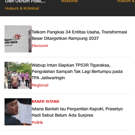
Oleh Oknum Polisi,
Nasional
Hukum & 
Propam Mabes Polri
Hukum & Kriminal
Diminta Turun
Telkom Pangkas 34 Entitas Usaha, Transformasi
Besar Ditargetkan Rampung 2027
Ekonomi
Wabup Intan Siapkan TPS3R Tigaraksa,
Pengolahan Sampah Tak Lagi Bertumpu pada
TPA Jatiwaringin
Regional
KABAR ISTANA
Istana Bantah Isu Pergantian Kapolri, Prasetyo
Hadi Sebut Belum Ada Surpres
Politik