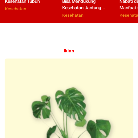
Kesehatan Tubuh
Bisa Mendukung
Nabati 
Kesehatan Jantung
Manfaat 
Kesehatan
hingga Fungsi Otak
Kesehatan
Kesehat
Iklan