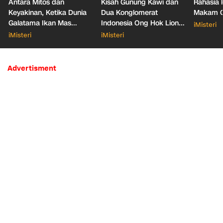
Antara Mitos dan
Kisah Gunung Kawi dan
Rahasia 
Keyakinan, Ketika Dunia
Dua Konglomerat
Makam Ga
Galatama Ikan Mas
Indonesia Ong Hok Liong
iMisteri
Bersentuhan dengan Hal
hingga Liem Sioe Liong
iMisteri
iMisteri
Mistis
Advertisment