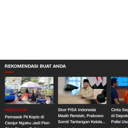
REKOMENDASI BUAT ANDA
Skor PISA Indonesia
Cinta Se
INVESTIGASI
Masih Rendah, Prabowo
di Depo
Pemasok Pil Koplo di
Soroti Tantangan Kelola
Polisi Us
Cianjur Ngaku Jadi Pion
388 Ribu Sekolah
Pacar Ba