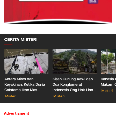
CERITA MISTERI
Antara Mitos dan
Kisah Gunung Kawi dan
Rahasia 
Keyakinan, Ketika Dunia
Dua Konglomerat
Makam Ga
Galatama Ikan Mas
Indonesia Ong Hok Liong
iMisteri
Bersentuhan dengan Hal
hingga Liem Sioe Liong
iMisteri
iMisteri
Mistis
Advertisment