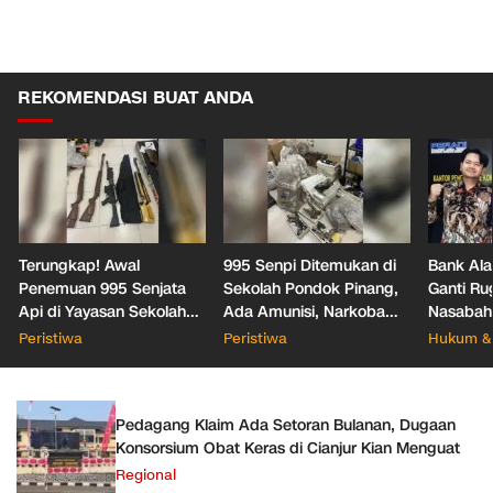
REKOMENDASI BUAT ANDA
Terungkap! Awal
995 Senpi Ditemukan di
Bank Ala
Penemuan 995 Senjata
Sekolah Pondok Pinang,
Ganti Ru
Api di Yayasan Sekolah
Ada Amunisi, Narkoba
Nasabah
Jaksel
hingga Dugaan Bunker
Office T
Peristiwa
Peristiwa
Hukum & 
Hukum
Pedagang Klaim Ada Setoran Bulanan, Dugaan
Konsorsium Obat Keras di Cianjur Kian Menguat
Regional