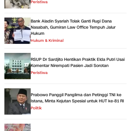
Peristiwa
Bank Aladin Syariah Tolak Ganti Rugi Dana
Nasabah, Gumiran Law Office Tempuh Jalur
Hukum
Hukum & Kriminal
RSUP Dr Sardjito Hentikan Praktik Elda Putri Usai
Komentar Nirempati Pasien Jadi Sorotan
Peristiwa
Prabowo Panggil Panglima dan Petinggi TNI ke
Istana, Minta Kejutan Spesial untuk HUT ke-81 RI
Politik