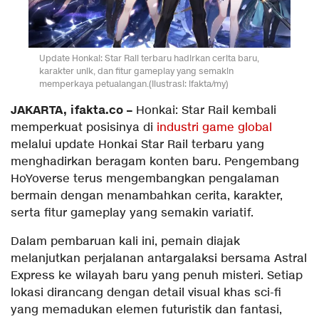
Update Honkai: Star Rail terbaru hadirkan cerita baru,
karakter unik, dan fitur gameplay yang semakin
memperkaya petualangan.(Ilustrasi: ifakta/my)
JAKARTA, ifakta.co –
Honkai: Star Rail kembali
memperkuat posisinya di
industri game global
melalui update Honkai Star Rail terbaru yang
menghadirkan beragam konten baru. Pengembang
HoYoverse terus mengembangkan pengalaman
bermain dengan menambahkan cerita, karakter,
serta fitur gameplay yang semakin variatif.
Dalam pembaruan kali ini, pemain diajak
melanjutkan perjalanan antargalaksi bersama Astral
Express ke wilayah baru yang penuh misteri. Setiap
lokasi dirancang dengan detail visual khas sci-fi
yang memadukan elemen futuristik dan fantasi,