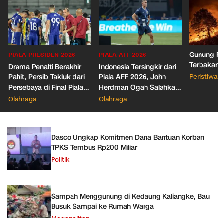
Gunung R
PIALA PRESIDEN 2026
PIALA AFF 2026
Terbakar
Drama Penalti Berakhir
Indonesia Tersingkir dari
Pahit, Persib Takluk dari
Piala AFF 2026, John
Peristiwa
Persebaya di Final Piala
Herdman Ogah Salahkan
Presiden 2026
Wasit
Olahraga
Olahraga
Dasco Ungkap Komitmen Dana Bantuan Korban
TPKS Tembus Rp200 Miliar
Politik
Sampah Menggunung di Kedaung Kaliangke, Bau
Busuk Sampai ke Rumah Warga