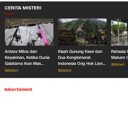
CERITA MISTERI
Antara Mitos dan
Kisah Gunung Kawi dan
Rahasia 
Keyakinan, Ketika Dunia
Dua Konglomerat
Makam Ga
Galatama Ikan Mas
Indonesia Ong Hok Liong
iMisteri
Bersentuhan dengan Hal
hingga Liem Sioe Liong
iMisteri
iMisteri
Mistis
Advertisment