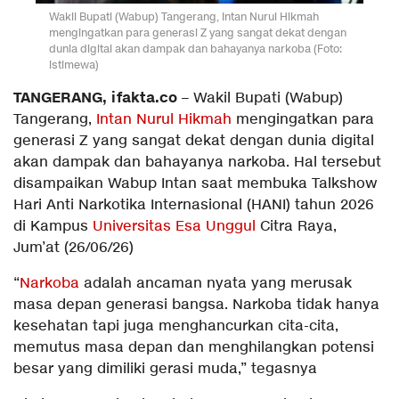
Wakil Bupati (Wabup) Tangerang, Intan Nurul Hikmah
mengingatkan para generasi Z yang sangat dekat dengan
dunia digital akan dampak dan bahayanya narkoba (Foto:
istimewa)
TANGERANG, ifakta.co
– Wakil Bupati (Wabup)
Tangerang,
Intan Nurul Hikmah
mengingatkan para
generasi Z yang sangat dekat dengan dunia digital
akan dampak dan bahayanya narkoba. Hal tersebut
disampaikan Wabup Intan saat membuka Talkshow
Hari Anti Narkotika Internasional (HANI) tahun 2026
di Kampus
Universitas Esa Unggul
Citra Raya,
Jum’at (26/06/26)
“
Narkoba
adalah ancaman nyata yang merusak
masa depan generasi bangsa. Narkoba tidak hanya
kesehatan tapi juga menghancurkan cita-cita,
memutus masa depan dan menghilangkan potensi
besar yang dimiliki gerasi muda,” tegasnya