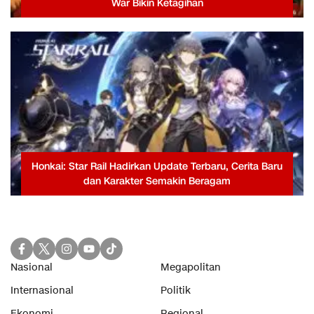
War Bikin Ketagihan
Honkai: Star Rail Hadirkan Update Terbaru, Cerita Baru
dan Karakter Semakin Beragam
Nasional
Megapolitan
Internasional
Politik
Ekonomi
Regional