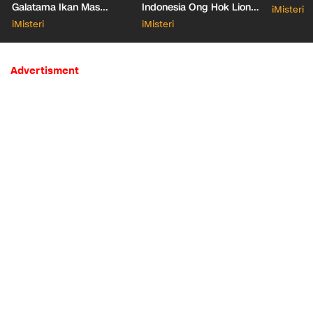
Galatama Ikan Mas
Indonesia Ong Hok Liong
iMisteri
Bersentuhan dengan Hal
hingga Liem Sioe Liong
iMisteri
iMisteri
Mistis
Advertisment