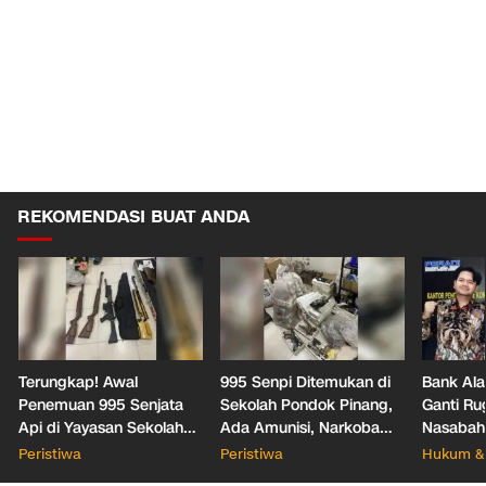
REKOMENDASI BUAT ANDA
Terungkap! Awal
995 Senpi Ditemukan di
Bank Ala
Penemuan 995 Senjata
Sekolah Pondok Pinang,
Ganti Ru
Api di Yayasan Sekolah
Ada Amunisi, Narkoba
Nasabah
Jaksel
hingga Dugaan Bunker
Office T
Peristiwa
Peristiwa
Hukum & 
Hukum