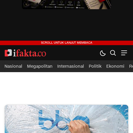
ifakta.co
#pastibenar
Nasional
Megapolitan
Internasional
Politik
Ekonomi
R