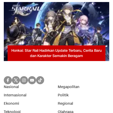
Honkai: Star Rail Hadirkan Update Terbaru, Cerita Baru
dan Karakter Semakin Beragam
Nasional
Megapolitan
Internasional
Politik
Ekonomi
Regional
Teknologi
Olahraga