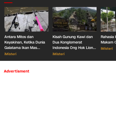
Antara Mitos dan
Kisah Gunung Kawi dan
Rahasia 
Keyakinan, Ketika Dunia
Dua Konglomerat
Makam Ga
Galatama Ikan Mas
Indonesia Ong Hok Liong
iMisteri
Bersentuhan dengan Hal
hingga Liem Sioe Liong
iMisteri
iMisteri
Mistis
Advertisment