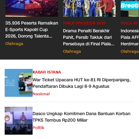
35.936 Peserta Ramaikan
PIALA PRESIDEN 2026
PIALA AF
E-Sports Kapolri Cup
Drama Penalti Berakhir
Indonesia
2026, Dorong Talenta
Pahit, Persib Takluk dari
Piala AF
Digital dan Keamanan
Olahraga
Persebaya di Final Piala
Herdman
Siber
Presiden 2026
Wasit
Olahraga
Olahraga
KABAR ISTANA
War Ticket Upacara HUT ke-81 RI Diperpanjang,
Pendaftaran Dibuka Lagi 8-9 Agustus
Nasional
Dasco Ungkap Komitmen Dana Bantuan Korban
TPKS Tembus Rp200 Miliar
Politik