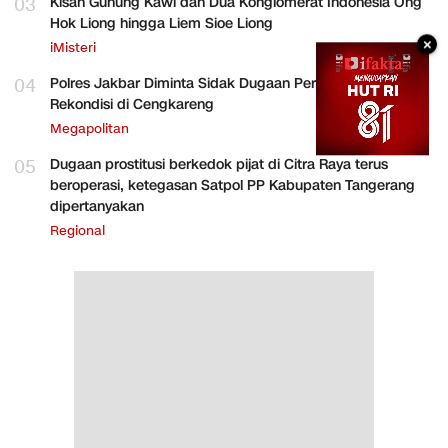
03
Kisah Gunung Kawi dan Dua Konglomerat Indonesia Ong
Hok Liong hingga Liem Sioe Liong
×
iMisteri
04
Polres Jakbar Diminta Sidak Dugaan Perakitan HP
Rekondisi di Cengkareng
Megapolitan
05
Dugaan prostitusi berkedok pijat di Citra Raya terus
beroperasi, ketegasan Satpol PP Kabupaten Tangerang
dipertanyakan
Regional