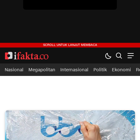
ifakta.co
#pastibenar
Nasional
Megapolitan
Internasional
Politik
Ekonomi
R