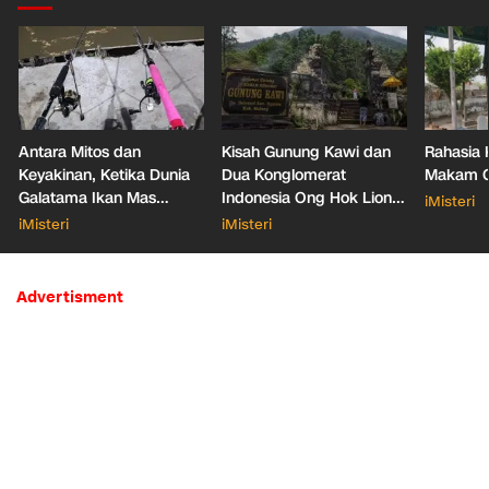
Antara Mitos dan
Kisah Gunung Kawi dan
Rahasia 
Keyakinan, Ketika Dunia
Dua Konglomerat
Makam Ga
Galatama Ikan Mas
Indonesia Ong Hok Liong
iMisteri
Bersentuhan dengan Hal
hingga Liem Sioe Liong
iMisteri
iMisteri
Mistis
Advertisment