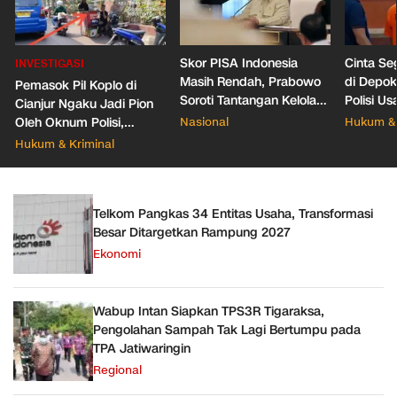
Skor PISA Indonesia
Cinta Se
INVESTIGASI
Masih Rendah, Prabowo
di Depo
Pemasok Pil Koplo di
Soroti Tantangan Kelola
Polisi Us
Cianjur Ngaku Jadi Pion
388 Ribu Sekolah
Pacar Ba
Oleh Oknum Polisi,
Nasional
Hukum & 
Propam Mabes Polri
Hukum & Kriminal
Diminta Turun
Telkom Pangkas 34 Entitas Usaha, Transformasi
Besar Ditargetkan Rampung 2027
Ekonomi
Wabup Intan Siapkan TPS3R Tigaraksa,
Pengolahan Sampah Tak Lagi Bertumpu pada
TPA Jatiwaringin
Regional