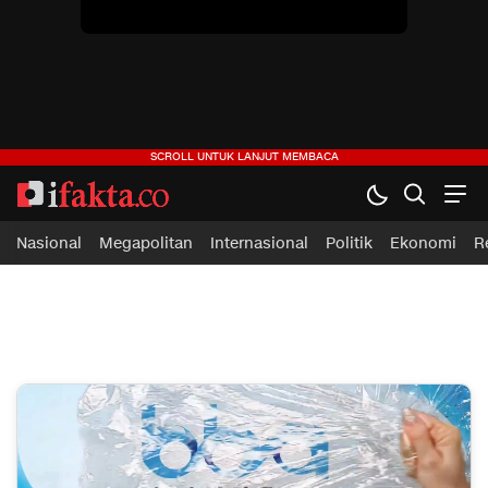
ifakta.co
#pastibenar
Nasional
Megapolitan
Internasional
Politik
Ekonomi
R