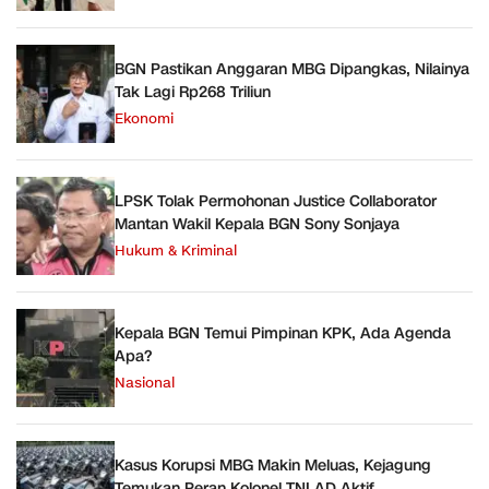
BGN Pastikan Anggaran MBG Dipangkas, Nilainya
Tak Lagi Rp268 Triliun
Ekonomi
LPSK Tolak Permohonan Justice Collaborator
Mantan Wakil Kepala BGN Sony Sonjaya
Hukum & Kriminal
Kepala BGN Temui Pimpinan KPK, Ada Agenda
Apa?
Nasional
Kasus Korupsi MBG Makin Meluas, Kejagung
Temukan Peran Kolonel TNI AD Aktif