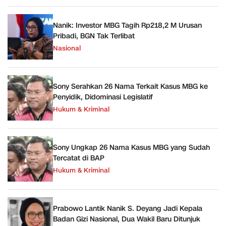
Nanik: Investor MBG Tagih Rp218,2 M Urusan
Pribadi, BGN Tak Terlibat
Nasional
Sony Serahkan 26 Nama Terkait Kasus MBG ke
Penyidik, Didominasi Legislatif
Hukum & Kriminal
Sony Ungkap 26 Nama Kasus MBG yang Sudah
Tercatat di BAP
Hukum & Kriminal
Prabowo Lantik Nanik S. Deyang Jadi Kepala
Badan Gizi Nasional, Dua Wakil Baru Ditunjuk