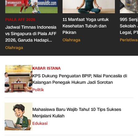
11 Manfaat Yoga untuk
995 Senj
PIALA AFF 2026
Kesehatan Tubuh dan
Sekolah 
Jadwal Timnas Indonesia
Pikiran
Legal, P
vs Singapura di Piala AFF
Izin Polr
2026, Garuda Hadapi
Olahraga
Peristiwa
Senpi-N
Laga Penentuan
Olahraga
Semifinal
KABAR ISTANA
KPS Dukung Penguatan BPIP, Nilai Pancasila di
Kalangan Penegak Hukum Jadi Sorotan
Politik
Mahasiswa Baru Wajib Tahu! 10 Tips Sukses
Menjalani Kuliah
Edukasi