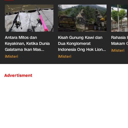
Antara Mitos dan
Kisah Gunung Kawi dan
Rahasia 
Keyakinan, Ketika Dunia
Dua Konglomerat
Makam Ga
Galatama Ikan Mas
Indonesia Ong Hok Liong
iMisteri
Bersentuhan dengan Hal
hingga Liem Sioe Liong
iMisteri
iMisteri
Mistis
Advertisment