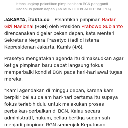
Istana ungkap pelantikan pimpinan baru BGN pengganti
Dadan Cs pekan depan. (ANTARA FOTO/GALIH PRADIPTA)
JAKARTA, ifakta.co –
Pelantikan pimpinan
Badan
Gizi Nasiona
l (BGN) oleh Presiden
Prabowo Subianto
direncanakan digelar pekan depan, kata Menteri
Sekretaris Negara Prasetyo Hadi di Istana
Kepresidenan Jakarta, Kamis (4/6).
Prasetyo mengatakan agenda itu dimaksudkan agar
ketiga pimpinan baru dapat langsung fokus
memperbaiki kondisi BGN pada hari-hari awal tugas
mereka.
“Kami agendakan di minggu depan, karena kami
berpikir beliau dalam hari-hari pertama itu supaya
fokus terlebih dulu untuk melakukan proses
perbaikan-perbaikan di BGN. Kalau secara
administratif, hukum, beliau bertiga sudah sah
menjadi pimpinan BGN semenjak Keputusan