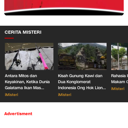
CERITA MISTERI
Antara Mitos dan
Kisah Gunung Kawi dan
Rahasia 
Keyakinan, Ketika Dunia
Dua Konglomerat
Makam Ga
Galatama Ikan Mas
Indonesia Ong Hok Liong
iMisteri
Bersentuhan dengan Hal
hingga Liem Sioe Liong
iMisteri
iMisteri
Mistis
Advertisment