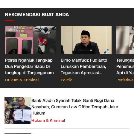
REKOMENDASI BUAT ANDA
Polres Nganjuk Tangkap
Bimo Mahfudz Fudianto
Terungka
Dua Pengedar Sabu Di
Luruskan Pemberitaan,
Penemua
tangkap di Tanjunganom
Tegaskan Apresiasi
Api di Y
terhadap Kinerja Camat
Jaksel
Hukum & Kriminal
Politik
Peristiwa
Kresek dalam Program
RTLH
Bank Aladin Syariah Tolak Ganti Rugi Dana
Nasabah, Gumiran Law Office Tempuh Jalur
Hukum
Hukum & Kriminal