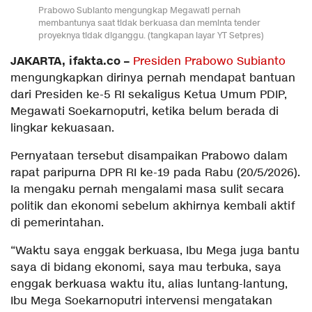
Prabowo Subianto mengungkap Megawati pernah
membantunya saat tidak berkuasa dan meminta tender
proyeknya tidak diganggu. (tangkapan layar YT Setpres)
JAKARTA, ifakta.co –
Presiden Prabowo Subianto
mengungkapkan dirinya pernah mendapat bantuan
dari Presiden ke-5 RI sekaligus Ketua Umum PDIP,
Megawati Soekarnoputri, ketika belum berada di
lingkar kekuasaan.
Pernyataan tersebut disampaikan Prabowo dalam
rapat paripurna DPR RI ke-19 pada Rabu (20/5/2026).
Ia mengaku pernah mengalami masa sulit secara
politik dan ekonomi sebelum akhirnya kembali aktif
di pemerintahan.
“Waktu saya enggak berkuasa, Ibu Mega juga bantu
saya di bidang ekonomi, saya mau terbuka, saya
enggak berkuasa waktu itu, alias luntang-lantung,
Ibu Mega Soekarnoputri intervensi mengatakan