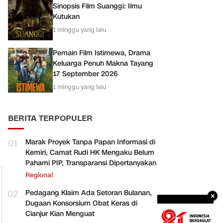
Sinopsis Film Suanggi: Ilmu
Kutukan
1 minggu yang lalu
Pemain Film Istimewa, Drama
Keluarga Penuh Makna Tayang
17 September 2026
1 minggu yang lalu
BERITA TERPOPULER
01
Marak Proyek Tanpa Papan Informasi di
Kemiri, Camat Rudi HK Mengaku Belum
Pahami PIP, Transparansi Dipertanyakan
Regional
02
Pedagang Klaim Ada Setoran Bulanan,
×
Dugaan Konsorsium Obat Keras di
Cianjur Kian Menguat