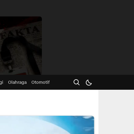
Advertisme
gi
Olahraga
Otomotif