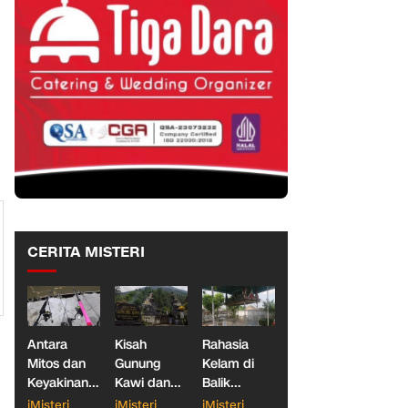
CERITA MISTERI
Antara
Kisah
Rahasia
Mitos dan
Gunung
Kelam di
Keyakinan,
Kawi dan
Balik
Ketika
Dua
Makam
iMisteri
iMisteri
iMisteri