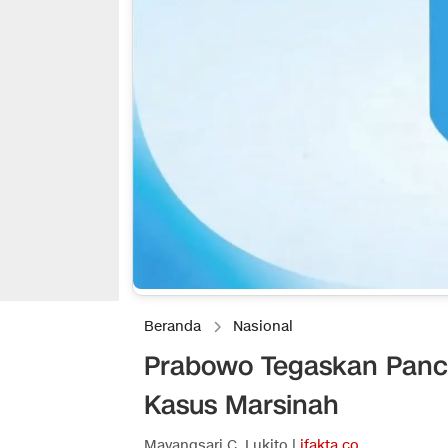
Beranda
Nasional
Prabowo Tegaskan Panca
Kasus Marsinah
Mayangsari C. Lukito |
ifakta.co