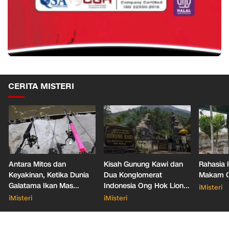
CERITA MISTERI
Antara Mitos dan
Kisah Gunung Kawi dan
Rahasia 
Keyakinan, Ketika Dunia
Dua Konglomerat
Makam Ga
Galatama Ikan Mas
Indonesia Ong Hok Liong
iMisteri
Bersentuhan dengan Hal
hingga Liem Sioe Liong
iMisteri
iMisteri
Mistis