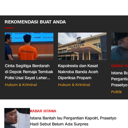
REKOMENDASI BUAT ANDA
Cinta Segitiga Berdarah
Kapolresta dan Kasat
KABAR I
di Depok Remaja Tembak
Nakroba Banda Aceh
Istana B
Polisi Usai Sayat Leher
Diperiksa Propam
Pergantia
Pacar Baru Mantan
Hukum & Kriminal
Hukum & Kriminal
Prasetyo
Belum A
Politik
KABAR ISTANA
Istana Bantah Isu Pergantian Kapolri, Prasetyo
Hadi Sebut Belum Ada Surpres