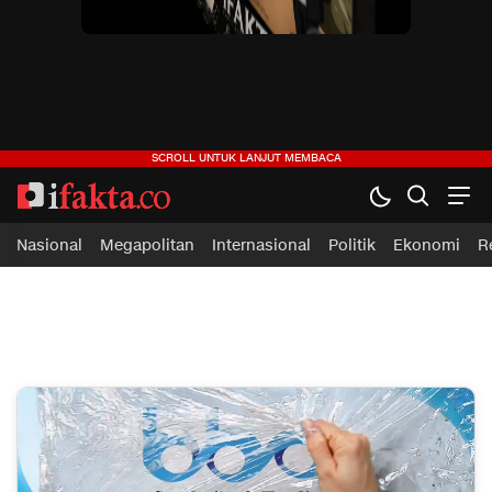
ifakta.co
#pastibenar
Nasional
Megapolitan
Internasional
Politik
Ekonomi
R