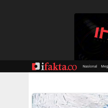
dvertisment
Nasional
Meg
ifakta.co
#pastibenar