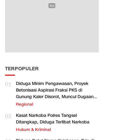
TERPOPULER
01
Diduga Minim Pengawasan, Proyek
Betonisasi Aspirasi Fraksi PKS di
Gunung Kaler Disorot, Muncul Dugaan
Pengurangan Volume
Regional
02
Kasat Narkoba Polres Tangsel
Ditangkap, Diduga Terlibat Narkoba
Hukum & Kriminal