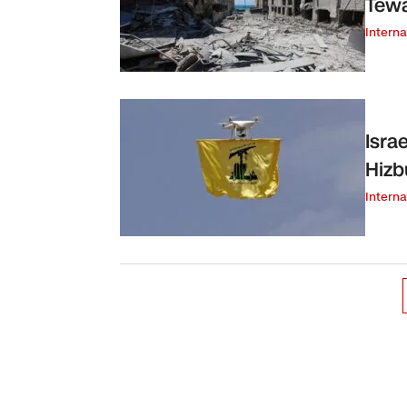
Tewa
Interna
Isra
Hizb
Interna