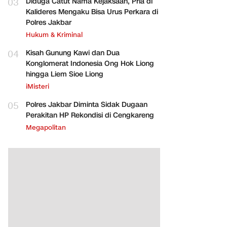
03
Diduga Catut Nama Kejaksaan, Pria di
Kalideres Mengaku Bisa Urus Perkara di
Polres Jakbar
Hukum & Kriminal
04
Kisah Gunung Kawi dan Dua
Konglomerat Indonesia Ong Hok Liong
hingga Liem Sioe Liong
iMisteri
05
Polres Jakbar Diminta Sidak Dugaan
Perakitan HP Rekondisi di Cengkareng
Megapolitan