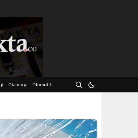
Advertisme
gi
Olahraga
Otomotif