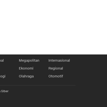
nal
Megapolitan
Internasional
Ekonomi
Regional
logi
Olahraga
Otomotif
 Siber