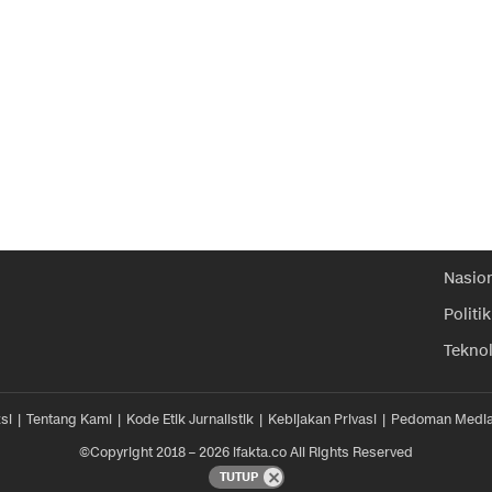
Nasio
Politik
Tekno
si
Tentang Kami
Kode Etik Jurnalistik
Kebijakan Privasi
Pedoman Media
©Copyright 2018 – 2026 ifakta.co All Rights Reserved
TUTUP