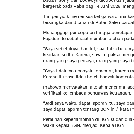
Dadan, Sony, dan Lodewyk dicopot dari jaba
bergerak pada Rabu pagi, 4 Juni 2026, meng
Tim penyidik memeriksa ketiganya di markas
tersangka dan ditahan di Rutan Salemba da
Menanggapi pencopotan hingga penetapan 
kejadian tersebut saat memberi arahan pad
“Saya sebetulnya, hari ini, saat ini sebetul
keadaan sedih. Karena, saya terpaksa meng
orang yang saya percaya, orang yang saya b
“Saya tidak mau banyak komentar, karena 
Karena itu saya tidak boleh banyak koment
Prabowo menyatakan ia telah menerima lap
verifikasi ke lembaga pengawas keuangan.
“Jadi saya waktu dapat laporan itu, saya pa
saya dapat laporan tentang BGN ini,” kata 
Peralihan kepemimpinan di BGN sudah dil
Wakil Kepala BGN, menjadi Kepala BGN.