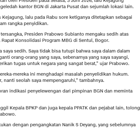
tan oleh Presiden pada Selasa, 3 Juni 2026, lalu Kejagung
geledah kantor BGN di Jakarta Pusat dan sejumlah lokasi lain.
 Kejagung, lalu pada Rabu sore ketiganya ditetapkan sebagai
lam rangka penyidikan.
tersangka, Presiden Prabowo Subianto mengaku sedih atas
a Rapat Konsolidasi Program MBG di Sentul, Bogor.
nya saya sedih. Saya tidak bisa tutupi bahwa saya dalam dalam
ganti orang-orang yang saya, sebenarnya yang saya sayangi,
erikan tugas untuk negara yang sangat berat,” ujar Prabowo.
mereka-mereka ini menghadapi masalah penyelidikan hukum.
ar, nanti seolah saya mempengaruhi,” tambahnya.
oran indikasi penyelewengan dari pimpinan BGN dan meminta
nggil Kepala BPKP dan juga kepala PPATK dan pejabat lain, tolong
Prabowo.
akukan dengan pengangkatan Nanik S Deyang, yang sebelumnya