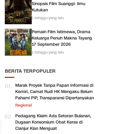
Sinopsis Film Suanggi: Ilmu
Kutukan
1 minggu yang lalu
Pemain Film Istimewa, Drama
Keluarga Penuh Makna Tayang
17 September 2026
1 minggu yang lalu
BERITA TERPOPULER
01
Marak Proyek Tanpa Papan Informasi di
Kemiri, Camat Rudi HK Mengaku Belum
Pahami PIP, Transparansi Dipertanyakan
Regional
02
Pedagang Klaim Ada Setoran Bulanan,
Dugaan Konsorsium Obat Keras di
Cianjur Kian Menguat