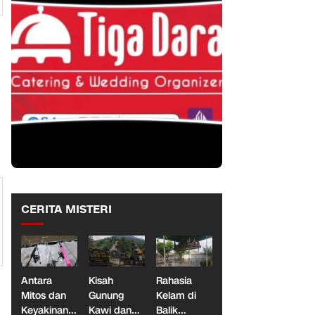
CERITA MISTERI
Antara
Kisah
Rahasia
Mitos dan
Gunung
Kelam di
Keyakinan,
Kawi dan
Balik