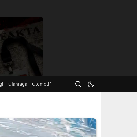
Advertisme
gi
Olahraga
Otomotif