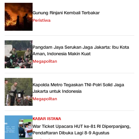
Gunung Rinjani Kembali Terbakar
Peristiwa
Pangdam Jaya Serukan Jaga Jakarta: Ibu Kota
Aman, Indonesia Makin Kuat
Megapolitan
Kapolda Metro Tegaskan TNI-Polri Solid Jaga
Jakarta untuk Indonesia
Megapolitan
KABAR ISTANA
War Ticket Upacara HUT ke-81 RI Diperpanjang,
Pendaftaran Dibuka Lagi 8-9 Agustus