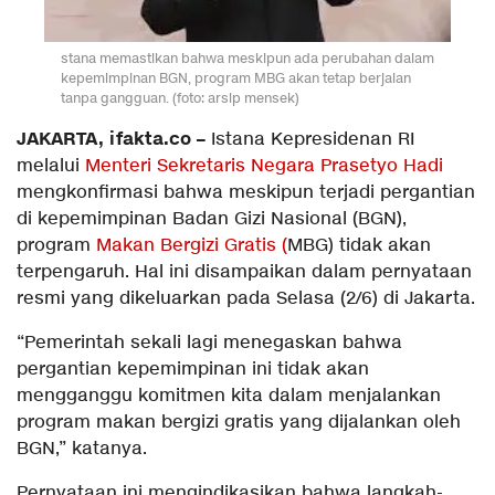
stana memastikan bahwa meskipun ada perubahan dalam
kepemimpinan BGN, program MBG akan tetap berjalan
tanpa gangguan. (foto: arsip mensek)
JAKARTA, ifakta.co –
Istana Kepresidenan RI
melalui
Menteri Sekretaris Negara Prasetyo Hadi
mengkonfirmasi bahwa meskipun terjadi pergantian
di kepemimpinan Badan Gizi Nasional (BGN),
program
Makan Bergizi Gratis (
MBG) tidak akan
terpengaruh. Hal ini disampaikan dalam pernyataan
resmi yang dikeluarkan pada Selasa (2/6) di Jakarta.
“Pemerintah sekali lagi menegaskan bahwa
pergantian kepemimpinan ini tidak akan
mengganggu komitmen kita dalam menjalankan
program makan bergizi gratis yang dijalankan oleh
BGN,” katanya.
Pernyataan ini mengindikasikan bahwa langkah-