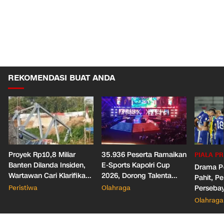
REKOMENDASI BUAT ANDA
Proyek Rp10,8 Miliar
35.936 Peserta Ramaikan
PIALA PR
Banten Dilanda Insiden,
E-Sports Kapolri Cup
Drama Pe
Wartawan Cari Klarifikasi
2026, Dorong Talenta
Pahit, Pe
Malah Diblokir!
Digital dan Keamanan
Peristiwa
Olahraga
Persebaya
Siber
Presiden
Olahraga