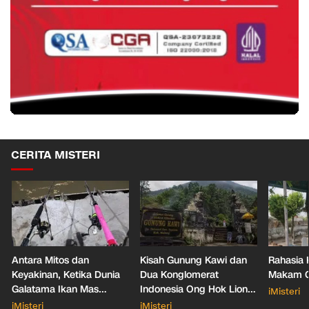
CERITA MISTERI
Antara Mitos dan
Kisah Gunung Kawi dan
Rahasia 
Keyakinan, Ketika Dunia
Dua Konglomerat
Makam Ga
Galatama Ikan Mas
Indonesia Ong Hok Liong
iMisteri
Bersentuhan dengan Hal
hingga Liem Sioe Liong
iMisteri
iMisteri