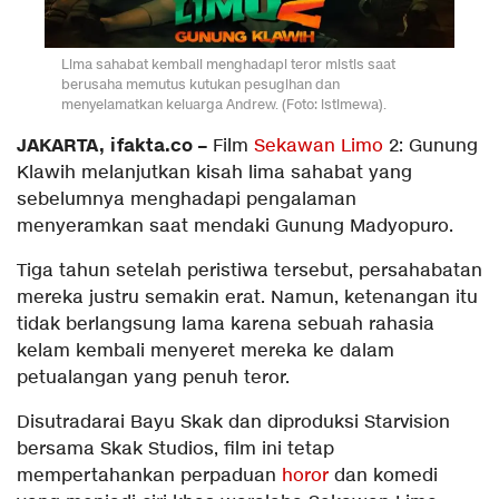
Lima sahabat kembali menghadapi teror mistis saat
berusaha memutus kutukan pesugihan dan
menyelamatkan keluarga Andrew. (Foto: istimewa).
JAKARTA, ifakta.co –
Film
Sekawan Limo
2: Gunung
Klawih melanjutkan kisah lima sahabat yang
sebelumnya menghadapi pengalaman
menyeramkan saat mendaki Gunung Madyopuro.
Tiga tahun setelah peristiwa tersebut, persahabatan
mereka justru semakin erat. Namun, ketenangan itu
tidak berlangsung lama karena sebuah rahasia
kelam kembali menyeret mereka ke dalam
petualangan yang penuh teror.
Disutradarai Bayu Skak dan diproduksi Starvision
bersama Skak Studios, film ini tetap
mempertahankan perpaduan
horor
dan komedi