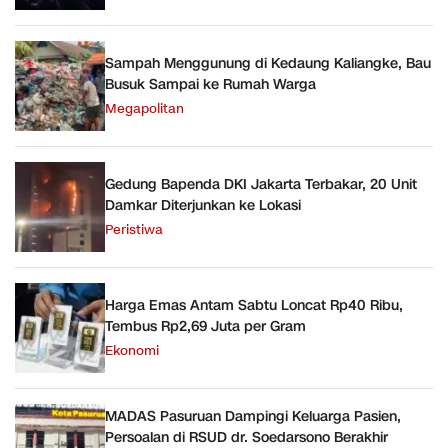
Sampah Menggunung di Kedaung Kaliangke, Bau
Busuk Sampai ke Rumah Warga
Megapolitan
Gedung Bapenda DKI Jakarta Terbakar, 20 Unit
Damkar Diterjunkan ke Lokasi
Peristiwa
Harga Emas Antam Sabtu Loncat Rp40 Ribu,
Tembus Rp2,69 Juta per Gram
Ekonomi
MADAS Pasuruan Dampingi Keluarga Pasien,
Persoalan di RSUD dr. Soedarsono Berakhir