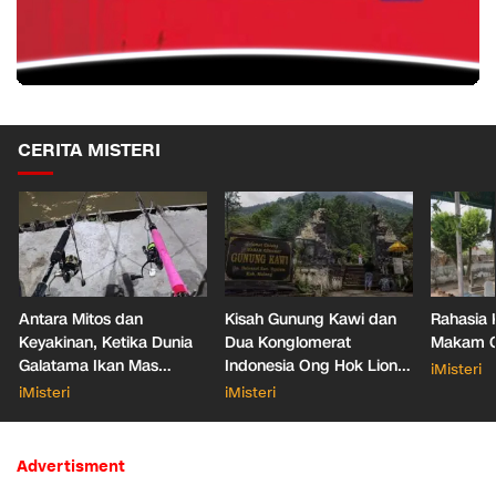
CERITA MISTERI
Antara Mitos dan
Kisah Gunung Kawi dan
Rahasia 
Keyakinan, Ketika Dunia
Dua Konglomerat
Makam Ga
Galatama Ikan Mas
Indonesia Ong Hok Liong
iMisteri
Bersentuhan dengan Hal
hingga Liem Sioe Liong
iMisteri
iMisteri
Mistis
Advertisment