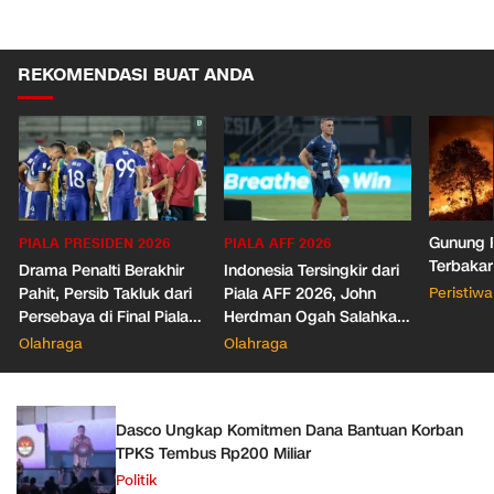
REKOMENDASI BUAT ANDA
Gunung R
PIALA PRESIDEN 2026
PIALA AFF 2026
Terbakar
Drama Penalti Berakhir
Indonesia Tersingkir dari
Pahit, Persib Takluk dari
Piala AFF 2026, John
Peristiwa
Persebaya di Final Piala
Herdman Ogah Salahkan
Presiden 2026
Wasit
Olahraga
Olahraga
Dasco Ungkap Komitmen Dana Bantuan Korban
TPKS Tembus Rp200 Miliar
Politik