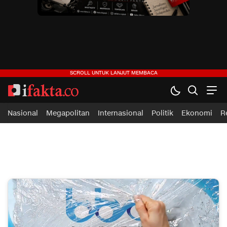
ifakta.co
#pastibenar
Nasional
Megapolitan
Internasional
Politik
Ekonomi
R