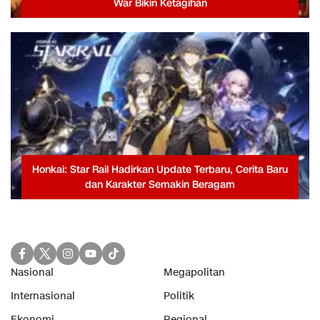
War Bikin Ketagihan
Honkai: Star Rail Hadirkan Update Terbaru, Cerita Baru
dan Karakter Semakin Beragam
Nasional
Megapolitan
Internasional
Politik
Ekonomi
Regional