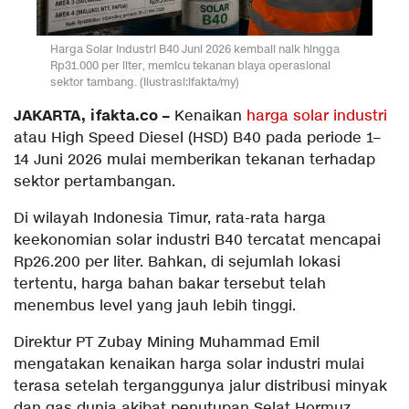
Harga Solar Industri B40 Juni 2026 kembali naik hingga
Rp31.000 per liter, memicu tekanan biaya operasional
sektor tambang. (Ilustrasi:ifakta/my)
JAKARTA, ifakta.co –
Kenaikan
harga solar industri
atau High Speed Diesel (HSD) B40 pada periode 1–
14 Juni 2026 mulai memberikan tekanan terhadap
sektor pertambangan.
Di wilayah Indonesia Timur, rata-rata harga
keekonomian solar industri B40 tercatat mencapai
Rp26.200 per liter. Bahkan, di sejumlah lokasi
tertentu, harga bahan bakar tersebut telah
menembus level yang jauh lebih tinggi.
Direktur PT Zubay Mining Muhammad Emil
mengatakan kenaikan harga solar industri mulai
terasa setelah terganggunya jalur distribusi minyak
dan gas dunia akibat penutupan Selat Hormuz.