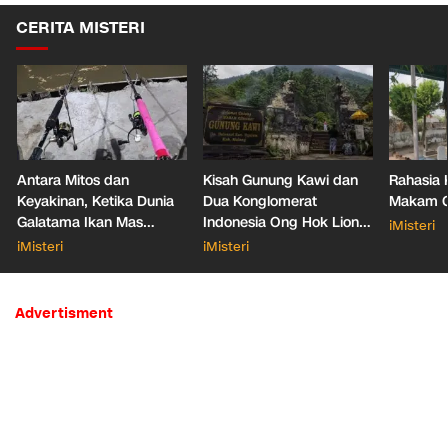
CERITA MISTERI
Antara Mitos dan
Kisah Gunung Kawi dan
Rahasia 
Keyakinan, Ketika Dunia
Dua Konglomerat
Makam Ga
Galatama Ikan Mas
Indonesia Ong Hok Liong
iMisteri
Bersentuhan dengan Hal
hingga Liem Sioe Liong
iMisteri
iMisteri
Mistis
Advertisment