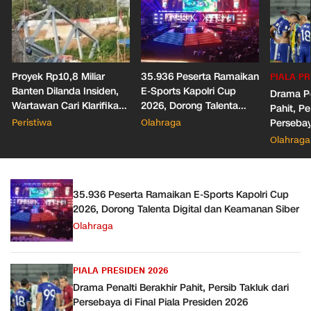
Proyek Rp10,8 Miliar
35.936 Peserta Ramaikan
PIALA PR
Banten Dilanda Insiden,
E-Sports Kapolri Cup
Drama Pe
Wartawan Cari Klarifikasi
2026, Dorong Talenta
Pahit, Pe
Malah Diblokir!
Digital dan Keamanan
Peristiwa
Olahraga
Persebaya
Siber
Presiden
Olahraga
35.936 Peserta Ramaikan E-Sports Kapolri Cup
2026, Dorong Talenta Digital dan Keamanan Siber
Olahraga
PIALA PRESIDEN 2026
Drama Penalti Berakhir Pahit, Persib Takluk dari
Persebaya di Final Piala Presiden 2026