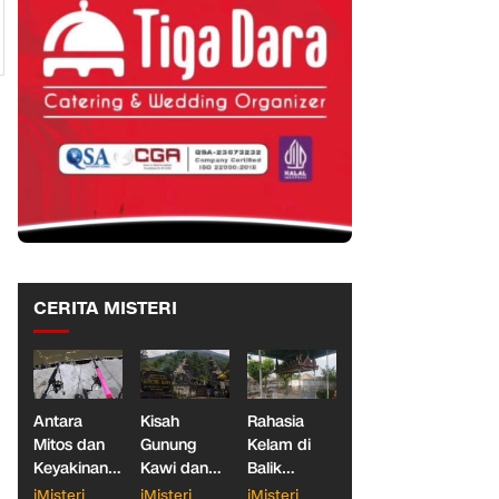
CERITA MISTERI
Antara
Kisah
Rahasia
Mitos dan
Gunung
Kelam di
Keyakinan,
Kawi dan
Balik
Ketika
Dua
Makam
iMisteri
iMisteri
iMisteri