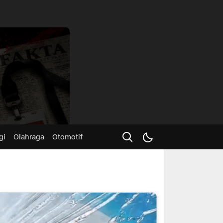
Advertisme
gi
Olahraga
Otomotif