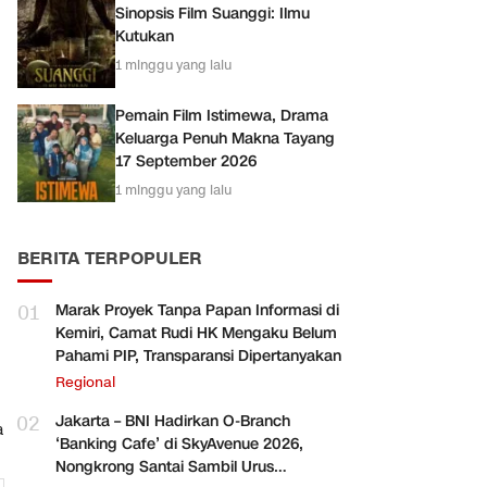
Sinopsis Film Suanggi: Ilmu
Kutukan
1 minggu yang lalu
Pemain Film Istimewa, Drama
Keluarga Penuh Makna Tayang
17 September 2026
1 minggu yang lalu
BERITA TERPOPULER
01
Marak Proyek Tanpa Papan Informasi di
Kemiri, Camat Rudi HK Mengaku Belum
Pahami PIP, Transparansi Dipertanyakan
Regional
02
Jakarta – BNI Hadirkan O-Branch
a
‘Banking Cafe’ di SkyAvenue 2026,
Nongkrong Santai Sambil Urus