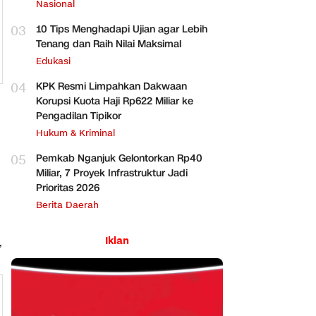
Perbankan
Nasional
03
10 Tips Menghadapi Ujian agar Lebih
Tenang dan Raih Nilai Maksimal
Edukasi
04
KPK Resmi Limpahkan Dakwaan
Korupsi Kuota Haji Rp622 Miliar ke
Pengadilan Tipikor
Hukum & Kriminal
s
05
Pemkab Nganjuk Gelontorkan Rp40
Miliar, 7 Proyek Infrastruktur Jadi
Prioritas 2026
Berita Daerah
Iklan
,