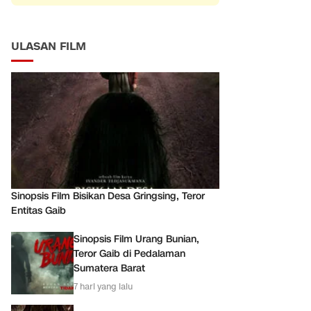
ULASAN FILM
Sinopsis Film Bisikan Desa Gringsing, Teror
Entitas Gaib
Sinopsis Film Urang Bunian,
Teror Gaib di Pedalaman
Sumatera Barat
7 hari yang lalu