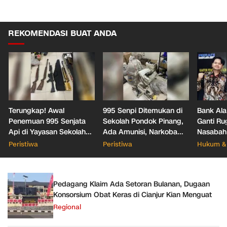
REKOMENDASI BUAT ANDA
Terungkap! Awal
995 Senpi Ditemukan di
Bank Ala
Penemuan 995 Senjata
Sekolah Pondok Pinang,
Ganti Ru
Api di Yayasan Sekolah
Ada Amunisi, Narkoba
Nasabah
Jaksel
hingga Dugaan Bunker
Office T
Peristiwa
Peristiwa
Hukum & 
Hukum
Pedagang Klaim Ada Setoran Bulanan, Dugaan
Konsorsium Obat Keras di Cianjur Kian Menguat
Regional