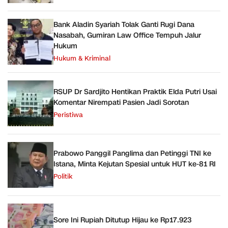
Bank Aladin Syariah Tolak Ganti Rugi Dana
Nasabah, Gumiran Law Office Tempuh Jalur
Hukum
Hukum & Kriminal
RSUP Dr Sardjito Hentikan Praktik Elda Putri Usai
Komentar Nirempati Pasien Jadi Sorotan
Peristiwa
Prabowo Panggil Panglima dan Petinggi TNI ke
Istana, Minta Kejutan Spesial untuk HUT ke-81 RI
Politik
Sore Ini Rupiah Ditutup Hijau ke Rp17.923