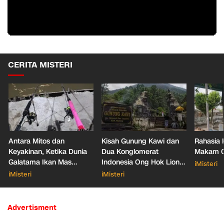
CERITA MISTERI
Antara Mitos dan
Kisah Gunung Kawi dan
Rahasia 
Keyakinan, Ketika Dunia
Dua Konglomerat
Makam Ga
Galatama Ikan Mas
Indonesia Ong Hok Liong
iMisteri
Bersentuhan dengan Hal
hingga Liem Sioe Liong
iMisteri
iMisteri
Mistis
Advertisment