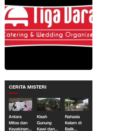
CERITA MISTERI
Antara
Kisah
Rahasia
Mitos dan
Gunung
Kelam di
Keyakinan,
Kawi dan
Balik