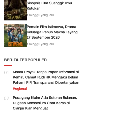
Sinopsis Film Suanggi: Ilmu
Kutukan
1 minggu yang lalu
Pemain Film Istimewa, Drama
Keluarga Penuh Makna Tayang
17 September 2026
1 minggu yang lalu
BERITA TERPOPULER
01
Marak Proyek Tanpa Papan Informasi di
Kemiri, Camat Rudi HK Mengaku Belum
Pahami PIP, Transparansi Dipertanyakan
Regional
02
Pedagang Klaim Ada Setoran Bulanan,
Dugaan Konsorsium Obat Keras di
Cianjur Kian Menguat