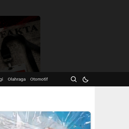
Advertisme
gi
Olahraga
Otomotif