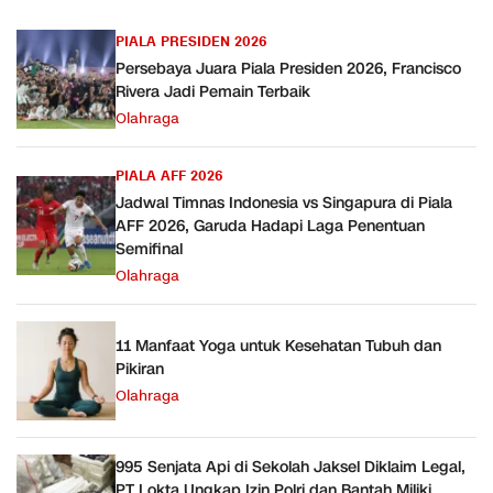
PIALA PRESIDEN 2026
Persebaya Juara Piala Presiden 2026, Francisco
Rivera Jadi Pemain Terbaik
Olahraga
PIALA AFF 2026
Jadwal Timnas Indonesia vs Singapura di Piala
AFF 2026, Garuda Hadapi Laga Penentuan
Semifinal
Olahraga
11 Manfaat Yoga untuk Kesehatan Tubuh dan
Pikiran
Olahraga
995 Senjata Api di Sekolah Jaksel Diklaim Legal,
PT Lokta Ungkap Izin Polri dan Bantah Miliki