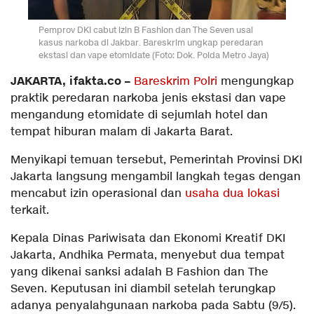
Pemprov DKI cabut izin B Fashion dan The Seven usai
kasus narkoba di Jakbar. Bareskrim ungkap peredaran
ekstasi dan vape etomidate (Foto: Dok. Polda Metro Jaya)
JAKARTA, ifakta.co –
Bareskrim Polri
mengungkap
praktik peredaran narkoba jenis ekstasi dan vape
mengandung etomidate di sejumlah hotel dan
tempat hiburan malam di Jakarta Barat.
Menyikapi temuan tersebut, Pemerintah Provinsi DKI
Jakarta langsung mengambil langkah tegas dengan
mencabut izin operasional dan
usaha dua lokasi
terkait.
Kepala Dinas Pariwisata dan Ekonomi Kreatif DKI
Jakarta, Andhika Permata, menyebut dua tempat
yang dikenai sanksi adalah B Fashion dan The
Seven. Keputusan ini diambil setelah terungkap
adanya penyalahgunaan narkoba pada Sabtu (9/5).