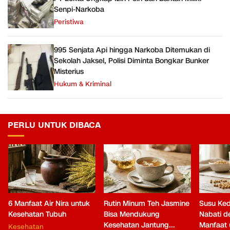
Senpi-Narkoba
Peristiwa
995 Senjata Api hingga Narkoba Ditemukan di
Sekolah Jaksel, Polisi Diminta Bongkar Bunker
Misterius
Hukum & Kriminal
PERLU UNTUK DIBACA
6 Manfaat Air Nira untuk
Rutin Minum Teh Jasmine
Susu Ked
Kesehatan Tubuh
Bisa Mendukung
Nabati 
Kesehatan Jantung
Manfaat 
Kesehatan