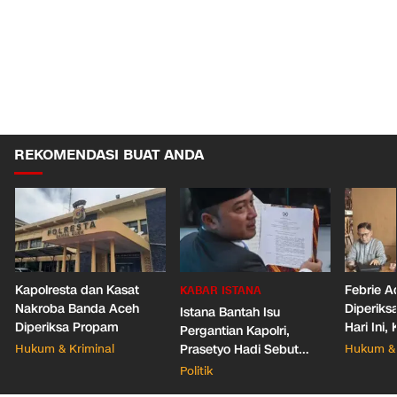
REKOMENDASI BUAT ANDA
Kapolresta dan Kasat
Febrie A
KABAR ISTANA
Nakroba Banda Aceh
Diperiks
Istana Bantah Isu
Diperiksa Propam
Hari Ini
Pergantian Kapolri,
Pastikan
Hukum & Kriminal
Prasetyo Hadi Sebut
Hukum & 
Belum Ada Surpres
Politik