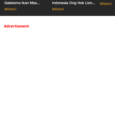
Galatama Ikan Mas
Indonesia Ong Hok Liong
iMisteri
Bersentuhan dengan Hal
hingga Liem Sioe Liong
iMisteri
iMisteri
Mistis
Advertisment