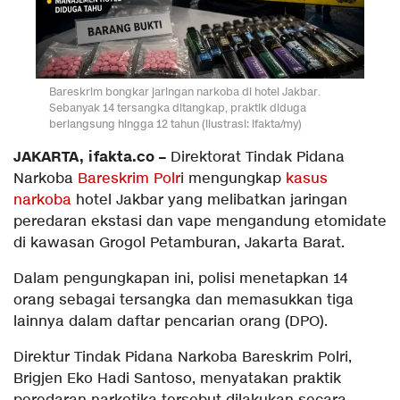
Bareskrim bongkar jaringan narkoba di hotel Jakbar.
Sebanyak 14 tersangka ditangkap, praktik diduga
berlangsung hingga 12 tahun (ilustrasi: ifakta/my)
JAKARTA, ifakta.co –
Direktorat Tindak Pidana
Narkoba
Bareskrim Polr
i mengungkap
kasus
narkoba
hotel Jakbar yang melibatkan jaringan
peredaran ekstasi dan vape mengandung etomidate
di kawasan Grogol Petamburan, Jakarta Barat.
Dalam pengungkapan ini, polisi menetapkan 14
orang sebagai tersangka dan memasukkan tiga
lainnya dalam daftar pencarian orang (DPO).
Direktur Tindak Pidana Narkoba Bareskrim Polri,
Brigjen Eko Hadi Santoso, menyatakan praktik