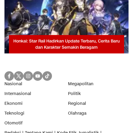
Honkai: Star Rail Hadirkan Update Terbaru, Cerita Baru
dan Karakter Semakin Beragam
Nasional
Megapolitan
Internasional
Politik
Ekonomi
Regional
Teknologi
Olahraga
Otomotif
Redaksi
Tentang Kami
Kode Etik Jurnalistik