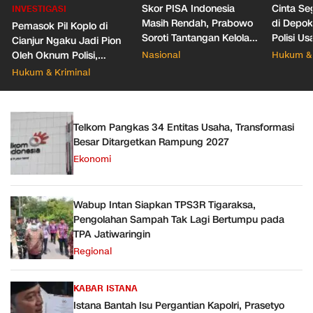
Skor PISA Indonesia
Cinta Se
INVESTIGASI
Masih Rendah, Prabowo
di Depo
Pemasok Pil Koplo di
Soroti Tantangan Kelola
Polisi Us
Cianjur Ngaku Jadi Pion
388 Ribu Sekolah
Pacar Ba
Oleh Oknum Polisi,
Nasional
Hukum & 
Propam Mabes Polri
Hukum & Kriminal
Diminta Turun
Telkom Pangkas 34 Entitas Usaha, Transformasi
Besar Ditargetkan Rampung 2027
Ekonomi
Wabup Intan Siapkan TPS3R Tigaraksa,
Pengolahan Sampah Tak Lagi Bertumpu pada
TPA Jatiwaringin
Regional
KABAR ISTANA
Istana Bantah Isu Pergantian Kapolri, Prasetyo