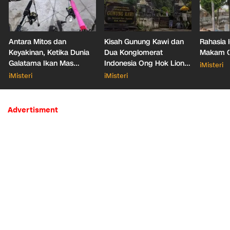
Antara Mitos dan
Kisah Gunung Kawi dan
Rahasia 
Keyakinan, Ketika Dunia
Dua Konglomerat
Makam Ga
Galatama Ikan Mas
Indonesia Ong Hok Liong
iMisteri
Bersentuhan dengan Hal
hingga Liem Sioe Liong
iMisteri
iMisteri
Mistis
Advertisment