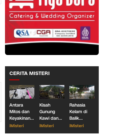
CERITA MISTERI
Antara
Kisah
Rahasia
Mitos dan
Gunung
Kelam di
Keyakinan,
Kawi dan
Balik
Ketika
Dua
Makam
iMisteri
iMisteri
iMisteri
Dunia
Konglomerat
Gantung
Galatama
Indonesia
Blitar