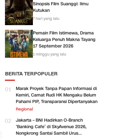
Sinopsis Film Suanggi: Ilmu
Kutukan
7 hari yang lalu
Pemain Film Istimewa, Drama
Keluarga Penuh Makna Tayang
17 September 2026
1 minggu yang lalu
BERITA TERPOPULER
01
Marak Proyek Tanpa Papan Informasi di
Kemiri, Camat Rudi HK Mengaku Belum
Pahami PIP, Transparansi Dipertanyakan
Regional
02
Jakarta – BNI Hadirkan O-Branch
‘Banking Cafe’ di SkyAvenue 2026,
Nongkrong Santai Sambil Urus