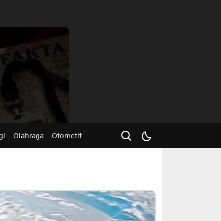
Advertisme
gi
Olahraga
Otomotif