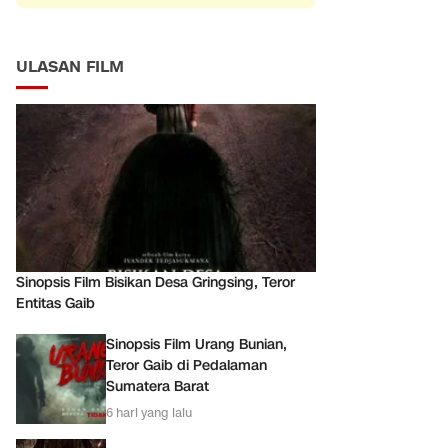
ULASAN FILM
g
Sinopsis Film Bisikan Desa Gringsing, Teror
Entitas Gaib
Sinopsis Film Urang Bunian,
Teror Gaib di Pedalaman
Sumatera Barat
6 hari yang lalu