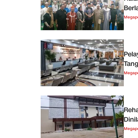
Berl
Megapo
Pel
Tan
Megapo
Reha
Dini
Megapo