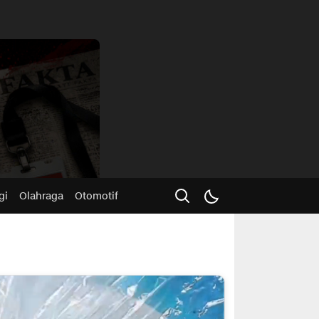
Advertisme
gi
Olahraga
Otomotif