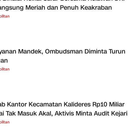
angsung Meriah dan Penuh Keakraban
litan
ayanan Mandek, Ombudsman Diminta Turun
gan
litan
b Kantor Kecamatan Kalideres Rp10 Miliar
lai Tak Masuk Akal, Aktivis Minta Audit Kejari
litan