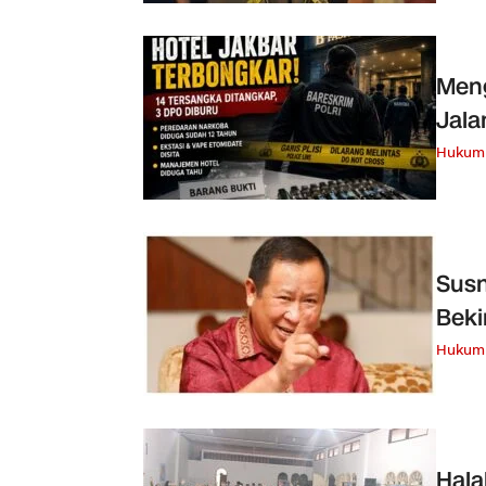
Meng
Jala
Hukum 
Susn
Beki
Hukum 
Hala