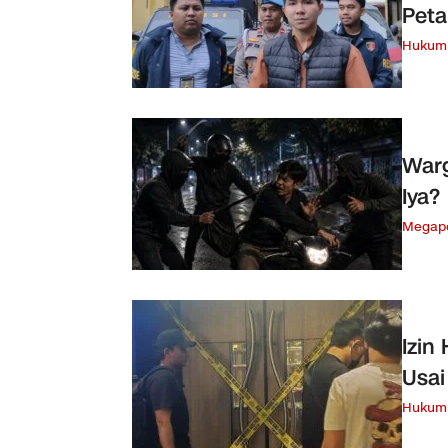
Peta
Hukum 
Warg
Iya?
Megapo
Izin
Usai
Hukum 