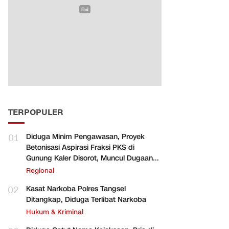
TERPOPULER
01
Diduga Minim Pengawasan, Proyek
Betonisasi Aspirasi Fraksi PKS di
Gunung Kaler Disorot, Muncul Dugaan
Pengurangan Volume
Regional
02
Kasat Narkoba Polres Tangsel
Ditangkap, Diduga Terlibat Narkoba
Hukum & Kriminal