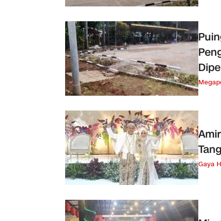
Puin
Pen
Dipe
Megapo
Amir
Tang
Gaya H