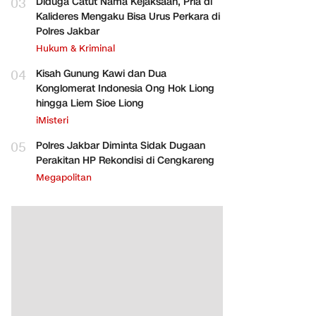
03
Diduga Catut Nama Kejaksaan, Pria di
Kalideres Mengaku Bisa Urus Perkara di
Polres Jakbar
Hukum & Kriminal
04
Kisah Gunung Kawi dan Dua
Konglomerat Indonesia Ong Hok Liong
hingga Liem Sioe Liong
iMisteri
05
Polres Jakbar Diminta Sidak Dugaan
Perakitan HP Rekondisi di Cengkareng
Megapolitan