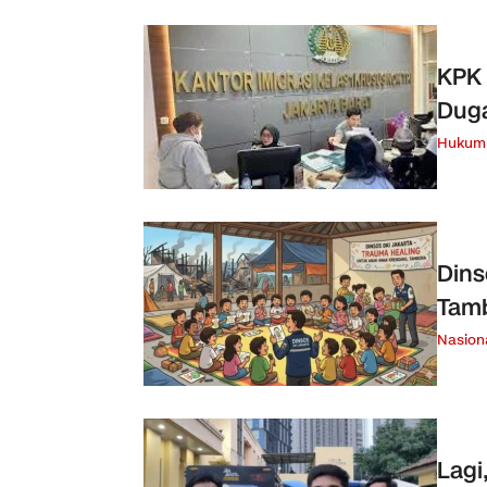
KPK 
Dug
Hukum 
Dins
Tam
Nasion
Lagi