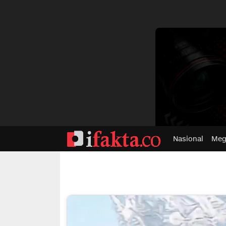
dvertisment
Nasional
Meg
ifakta.co
#pastibenar