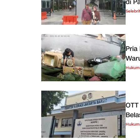
di 
Selebri
Pria
War
Hukum 
OTT 
Bela
Hukum 