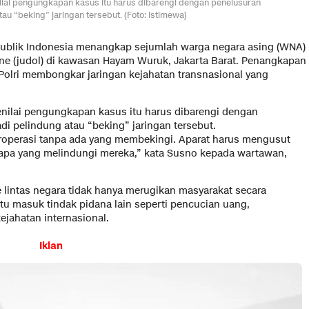
ilai pengungkapan kasus itu harus dibarengi dengan penelusuran
au “beking” jaringan tersebut. (Foto: istimewa)
publik Indonesia menangkap sejumlah warga negara asing (WNA)
line (judol) di kawasan Hayam Wuruk, Jakarta Barat. Penangkapan
 Polri membongkar jaringan kejahatan transnasional yang
enilai pengungkapan kasus itu harus dibarengi dengan
i pelindung atau “beking” jaringan tersebut.
beroperasi tanpa ada yang membekingi. Aparat harus mengusut
siapa yang melindungi mereka,” kata Susno kepada wartawan,
e lintas negara tidak hanya merugikan masyarakat secara
ntu masuk tindak pidana lain seperti pencucian uang,
ejahatan internasional.
Iklan