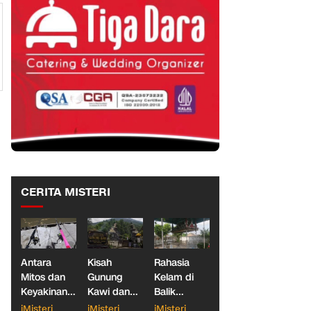
CERITA MISTERI
Antara
Kisah
Rahasia
Mitos dan
Gunung
Kelam di
Keyakinan,
Kawi dan
Balik
Ketika
Dua
Makam
iMisteri
iMisteri
iMisteri