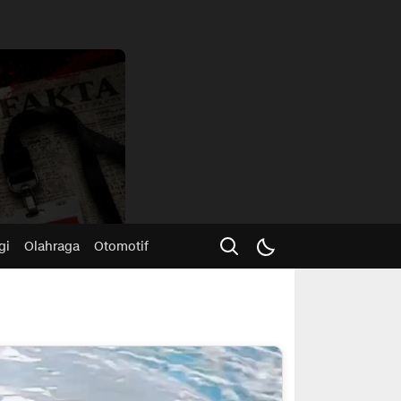
Advertisme
gi
Olahraga
Otomotif