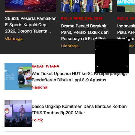
35.936 Peserta Ramaikan
PIALA PRESIDEN 2026
PIALA AF
E-Sports Kapolri Cup
Drama Penalti Berakhir
Indonesia
2026, Dorong Talenta
Pahit, Persib Takluk dari
Piala AF
Digital dan Keamanan
Olahraga
Persebaya di Final Piala
Herdman
×
Siber
Presiden 2026
Wasit
Olahraga
Olahraga
KABAR ISTANA
War Ticket Upacara HUT ke-81 RI Diperpanjang,
Pendaftaran Dibuka Lagi 8-9 Agustus
Nasional
Dasco Ungkap Komitmen Dana Bantuan Korban
TPKS Tembus Rp200 Miliar
Politik