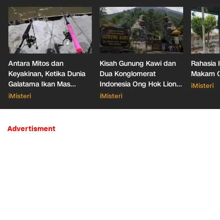
Antara Mitos dan
Kisah Gunung Kawi dan
Rahasia 
Keyakinan, Ketika Dunia
Dua Konglomerat
Makam Ga
Galatama Ikan Mas
Indonesia Ong Hok Liong
iMisteri
Bersentuhan dengan Hal
hingga Liem Sioe Liong
iMisteri
iMisteri
Mistis
Advertisment