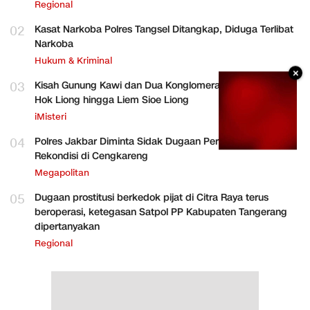
Regional
02
Kasat Narkoba Polres Tangsel Ditangkap, Diduga Terlibat
Narkoba
Hukum & Kriminal
×
03
Kisah Gunung Kawi dan Dua Konglomerat Indonesia Ong
Hok Liong hingga Liem Sioe Liong
iMisteri
04
Polres Jakbar Diminta Sidak Dugaan Perakitan HP
Rekondisi di Cengkareng
Megapolitan
05
Dugaan prostitusi berkedok pijat di Citra Raya terus
beroperasi, ketegasan Satpol PP Kabupaten Tangerang
dipertanyakan
Regional