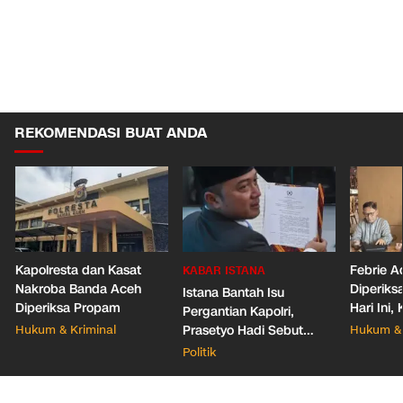
REKOMENDASI BUAT ANDA
Kapolresta dan Kasat
Febrie A
KABAR ISTANA
Nakroba Banda Aceh
Diperiks
Istana Bantah Isu
Diperiksa Propam
Hari Ini
Pergantian Kapolri,
Pastikan
Hukum & Kriminal
Prasetyo Hadi Sebut
Hukum & 
Belum Ada Surpres
Politik