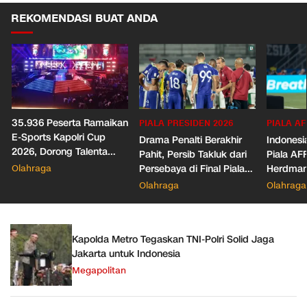
REKOMENDASI BUAT ANDA
35.936 Peserta Ramaikan
PIALA PRESIDEN 2026
PIALA AF
E-Sports Kapolri Cup
Drama Penalti Berakhir
Indonesia
2026, Dorong Talenta
Pahit, Persib Takluk dari
Piala AF
Digital dan Keamanan
Olahraga
Persebaya di Final Piala
Herdman
Siber
Presiden 2026
Wasit
Olahraga
Olahraga
Kapolda Metro Tegaskan TNI-Polri Solid Jaga
Jakarta untuk Indonesia
Megapolitan