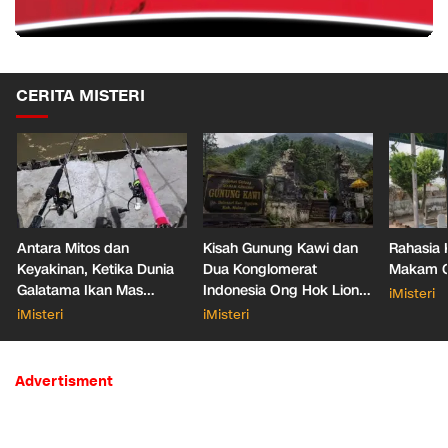
CERITA MISTERI
Antara Mitos dan
Kisah Gunung Kawi dan
Rahasia 
Keyakinan, Ketika Dunia
Dua Konglomerat
Makam Ga
Galatama Ikan Mas
Indonesia Ong Hok Liong
iMisteri
Bersentuhan dengan Hal
hingga Liem Sioe Liong
iMisteri
iMisteri
Mistis
Advertisment