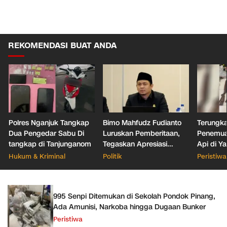
REKOMENDASI BUAT ANDA
Polres Nganjuk Tangkap
Bimo Mahfudz Fudianto
Terungka
Dua Pengedar Sabu Di
Luruskan Pemberitaan,
Penemua
tangkap di Tanjunganom
Tegaskan Apresiasi
Api di Y
terhadap Kinerja Camat
Jaksel
Hukum & Kriminal
Politik
Peristiwa
Kresek dalam Program
RTLH
995 Senpi Ditemukan di Sekolah Pondok Pinang,
Ada Amunisi, Narkoba hingga Dugaan Bunker
Peristiwa