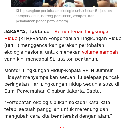
KLH gaungkan pertobatan ekologis untuk tekan 51 juta ton
sampah/tahun, dorong pemilahan, kompos, dan
penanaman pohon (foto: antara)
JAKARTA, ifakta.co –
Kementerian Lingkungan
Hidup
(KLH)/Badan Pengendalian Lingkungan Hidup
(BPLH) menggencarkan gerakan pertobatan
ekologis nasional untuk menekan
volume sampah
yang kini mencapai 51 juta ton per tahun.
Menteri Lingkungan Hidup/Kepala BPLH Jumhur
Hidayat menyampaikan seruan itu selepas puncak
peringatan Hari Lingkungan Hidup Sedunia 2026 di
Bumi Perkemahan Cibubur, Jakarta, Sabtu.
“Pertobatan ekologis bukan sekadar kata-kata,
tetapi sebuah panggilan untuk merenung dan
mengubah cara kita berinteraksi dengan alam,”