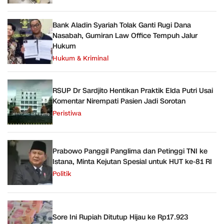
Bank Aladin Syariah Tolak Ganti Rugi Dana
Nasabah, Gumiran Law Office Tempuh Jalur
Hukum
Hukum & Kriminal
RSUP Dr Sardjito Hentikan Praktik Elda Putri Usai
Komentar Nirempati Pasien Jadi Sorotan
Peristiwa
Prabowo Panggil Panglima dan Petinggi TNI ke
Istana, Minta Kejutan Spesial untuk HUT ke-81 RI
Politik
Sore Ini Rupiah Ditutup Hijau ke Rp17.923