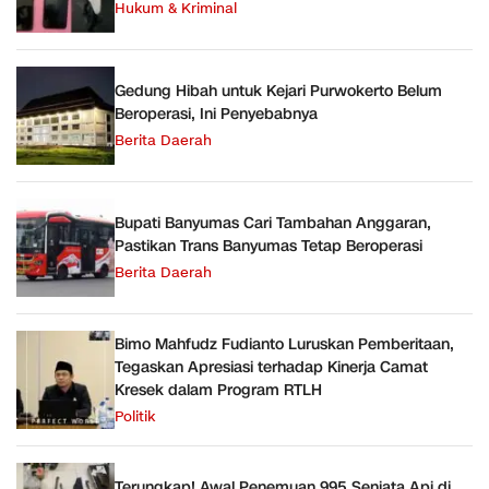
Hukum & Kriminal
Gedung Hibah untuk Kejari Purwokerto Belum
Beroperasi, Ini Penyebabnya
Berita Daerah
Bupati Banyumas Cari Tambahan Anggaran,
Pastikan Trans Banyumas Tetap Beroperasi
Berita Daerah
Bimo Mahfudz Fudianto Luruskan Pemberitaan,
Tegaskan Apresiasi terhadap Kinerja Camat
Kresek dalam Program RTLH
Politik
Terungkap! Awal Penemuan 995 Senjata Api di