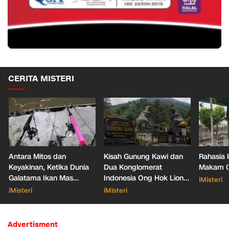
CERITA MISTERI
Antara Mitos dan
Kisah Gunung Kawi dan
Rahasia 
Keyakinan, Ketika Dunia
Dua Konglomerat
Makam Ga
Galatama Ikan Mas
Indonesia Ong Hok Liong
iMisteri
Bersentuhan dengan Hal
hingga Liem Sioe Liong
iMisteri
iMisteri
Mistis
Advertisment