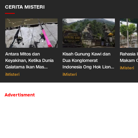
CERITA MISTERI
Antara Mitos dan
Kisah Gunung Kawi dan
Rahasia 
Keyakinan, Ketika Dunia
Dua Konglomerat
Makam Ga
Galatama Ikan Mas
Indonesia Ong Hok Liong
iMisteri
Bersentuhan dengan Hal
hingga Liem Sioe Liong
iMisteri
iMisteri
Mistis
Advertisment