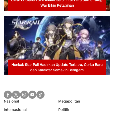
Clash of Clans 2026 Makin Seru! Fitur Baru dan Strategi
War Bikin Ketagihan
Honkai: Star Rail Hadirkan Update Terbaru, Cerita Baru
dan Karakter Semakin Beragam
Nasional
Megapolitan
Internasional
Politik