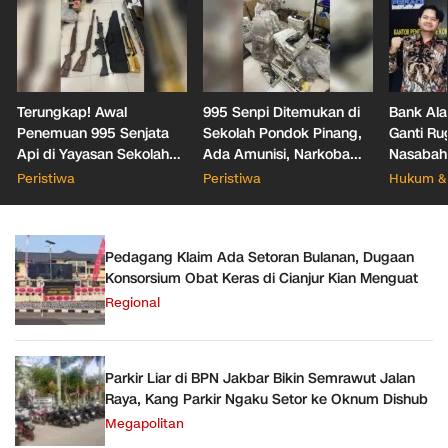
Terungkap! Awal
995 Senpi Ditemukan di
Bank Ala
Penemuan 995 Senjata
Sekolah Pondok Pinang,
Ganti Ru
Api di Yayasan Sekolah
Ada Amunisi, Narkoba
Nasabah
Jaksel
hingga Dugaan Bunker
Office T
Peristiwa
Peristiwa
Hukum & 
Hukum
Pedagang Klaim Ada Setoran Bulanan, Dugaan
Konsorsium Obat Keras di Cianjur Kian Menguat
Regional
Parkir Liar di BPN Jakbar Bikin Semrawut Jalan
Raya, Kang Parkir Ngaku Setor ke Oknum Dishub
Megapolitan