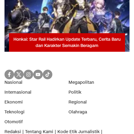
Honkai: Star Rail Hadirkan Update Terbaru, Cerita Baru
dan Karakter Semakin Beragam
Nasional
Megapolitan
Internasional
Politik
Ekonomi
Regional
Teknologi
Olahraga
Otomotif
Redaksi
Tentang Kami
Kode Etik Jurnalistik