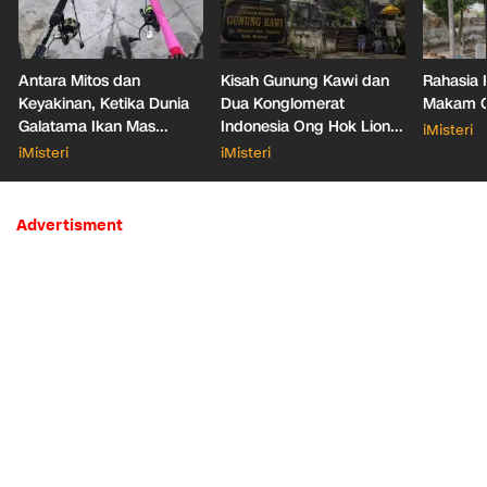
Antara Mitos dan
Kisah Gunung Kawi dan
Rahasia 
Keyakinan, Ketika Dunia
Dua Konglomerat
Makam Ga
Galatama Ikan Mas
Indonesia Ong Hok Liong
iMisteri
Bersentuhan dengan Hal
hingga Liem Sioe Liong
iMisteri
iMisteri
Mistis
Advertisment