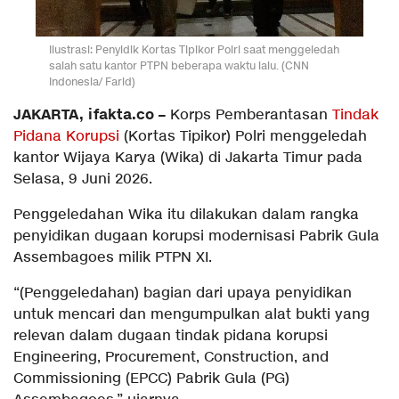
Ilustrasi: Penyidik Kortas Tipikor Polri saat menggeledah
salah satu kantor PTPN beberapa waktu lalu. (CNN
Indonesia/ Farid)
JAKARTA, ifakta.co –
Korps Pemberantasan
Tindak
Pidana Korupsi
(Kortas Tipikor) Polri menggeledah
kantor Wijaya Karya (Wika) di Jakarta Timur pada
Selasa, 9 Juni 2026.
Penggeledahan Wika itu dilakukan dalam rangka
penyidikan dugaan korupsi modernisasi Pabrik Gula
Assembagoes milik PTPN XI.
“(Penggeledahan) bagian dari upaya penyidikan
untuk mencari dan mengumpulkan alat bukti yang
relevan dalam dugaan tindak pidana korupsi
Engineering, Procurement, Construction, and
Commissioning (EPCC) Pabrik Gula (PG)