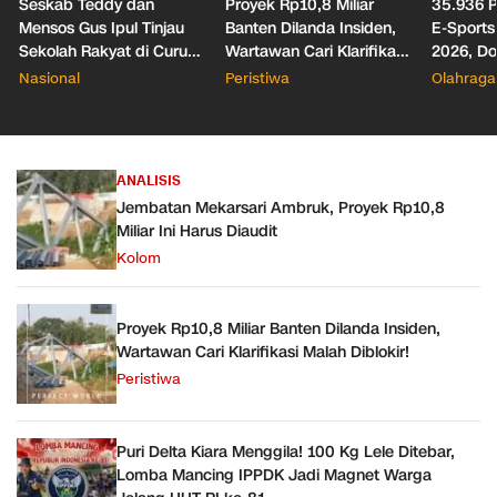
Seskab Teddy dan
Proyek Rp10,8 Miliar
35.936 
Mensos Gus Ipul Tinjau
Banten Dilanda Insiden,
E-Sports
Sekolah Rakyat di Curug,
Wartawan Cari Klarifikasi
2026, Do
Bupati Tangerang
Malah Diblokir!
Digital 
Nasional
Peristiwa
Olahraga
Pastikan Dukungan
Siber
Penuh
ANALISIS
Jembatan Mekarsari Ambruk, Proyek Rp10,8
Miliar Ini Harus Diaudit
Kolom
Proyek Rp10,8 Miliar Banten Dilanda Insiden,
Wartawan Cari Klarifikasi Malah Diblokir!
Peristiwa
Puri Delta Kiara Menggila! 100 Kg Lele Ditebar,
Lomba Mancing IPPDK Jadi Magnet Warga