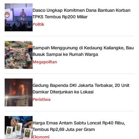
Dasco Ungkap Komitmen Dana Bantuan Korban
TPKS Tembus Rp200 Miliar
Politik
Sampah Menggunung di Kedaung Kaliangke, Bau
Busuk Sampai ke Rumah Warga
Megapolitan
Gedung Bapenda DKI Jakarta Terbakar, 20 Unit
Damkar Diterjunkan ke Lokasi
Peristiwa
Harga Emas Antam Sabtu Loncat Rp40 Ribu,
Tembus Rp2,69 Juta per Gram
Ekonomi