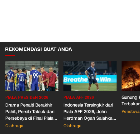
REKOMENDASI BUAT ANDA
Gunung R
PIALA PRESIDEN 2026
PIALA AFF 2026
Terbakar
Drama Penalti Berakhir
Indonesia Tersingkir dari
Pahit, Persib Takluk dari
Piala AFF 2026, John
Peristiwa
Persebaya di Final Piala
Herdman Ogah Salahkan
Presiden 2026
Wasit
Olahraga
Olahraga