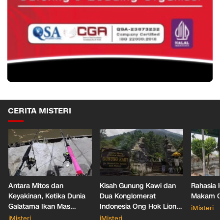
CERITA MISTERI
Antara Mitos dan
Kisah Gunung Kawi dan
Rahasia 
Keyakinan, Ketika Dunia
Dua Konglomerat
Makam Ga
Galatama Ikan Mas
Indonesia Ong Hok Liong
iMisteri
Bersentuhan dengan Hal
hingga Liem Sioe Liong
iMisteri
iMisteri