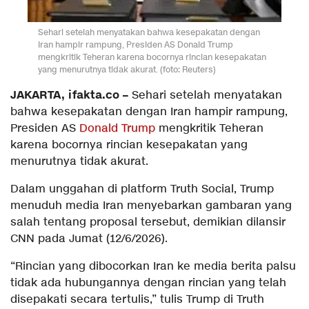
Sehari setelah menyatakan bahwa kesepakatan dengan
Iran hampir rampung, Presiden AS Donald Trump
mengkritik Teheran karena bocornya rincian kesepakatan
yang menurutnya tidak akurat. (foto: Reuters)
JAKARTA, ifakta.co –
Sehari setelah menyatakan
bahwa kesepakatan dengan Iran hampir rampung,
Presiden AS
Donald Trump
mengkritik Teheran
karena bocornya rincian kesepakatan yang
menurutnya tidak akurat.
Dalam unggahan di platform Truth Social, Trump
menuduh media Iran menyebarkan gambaran yang
salah tentang proposal tersebut, demikian dilansir
CNN pada Jumat (12/6/2026).
“Rincian yang dibocorkan Iran ke media berita palsu
tidak ada hubungannya dengan rincian yang telah
disepakati secara tertulis,” tulis Trump di Truth