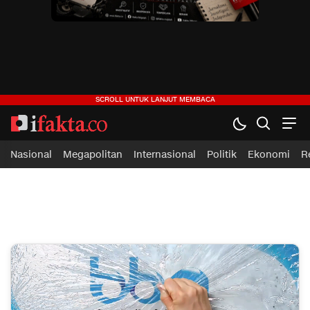
ifakta.co
#pastibenar
Nasional
Megapolitan
Internasional
Politik
Ekonomi
R