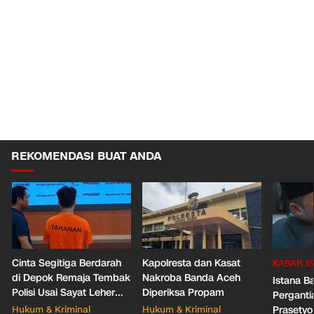
REKOMENDASI BUAT ANDA
Cinta Segitiga Berdarah
Kapolresta dan Kasat
KABAR I
di Depok Remaja Tembak
Nakroba Banda Aceh
Istana B
Polisi Usai Sayat Leher
Diperiksa Propam
Pergantia
Pacar Baru Mantan
Hukum & Kriminal
Hukum & Kriminal
Prasetyo