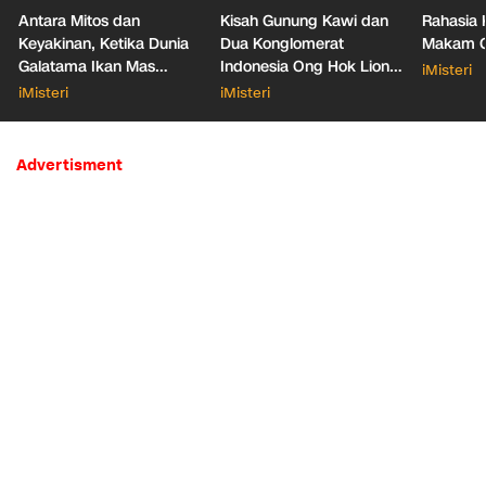
Antara Mitos dan
Kisah Gunung Kawi dan
Rahasia 
Keyakinan, Ketika Dunia
Dua Konglomerat
Makam Ga
Galatama Ikan Mas
Indonesia Ong Hok Liong
iMisteri
Bersentuhan dengan Hal
hingga Liem Sioe Liong
iMisteri
iMisteri
Mistis
Advertisment