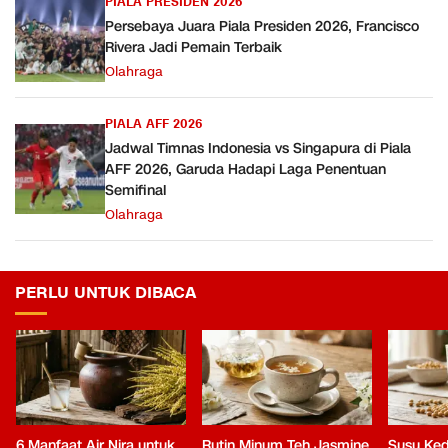
PIALA PRESIDEN 2026
Persebaya Juara Piala Presiden 2026, Francisco
Rivera Jadi Pemain Terbaik
Olahraga
PIALA AFF 2026
Jadwal Timnas Indonesia vs Singapura di Piala
AFF 2026, Garuda Hadapi Laga Penentuan
Semifinal
Olahraga
PERLU UNTUK DIBACA
6 Manfaat Air Nira untuk
Rutin Minum Teh Jasmine
Susu Ked