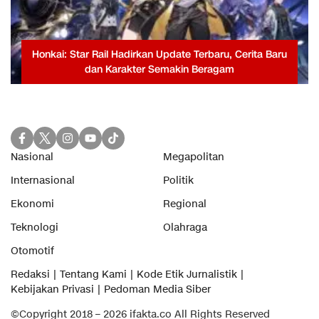
Honkai: Star Rail Hadirkan Update Terbaru, Cerita Baru
dan Karakter Semakin Beragam
Nasional
Megapolitan
Internasional
Politik
Ekonomi
Regional
Teknologi
Olahraga
Otomotif
Redaksi
Tentang Kami
Kode Etik Jurnalistik
Kebijakan Privasi
Pedoman Media Siber
©Copyright 2018 – 2026 ifakta.co All Rights Reserved