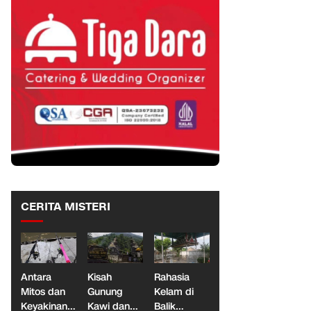
CERITA MISTERI
Antara
Kisah
Rahasia
Mitos dan
Gunung
Kelam di
Keyakinan,
Kawi dan
Balik