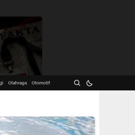
Advertisme
gi
Olahraga
Otomotif