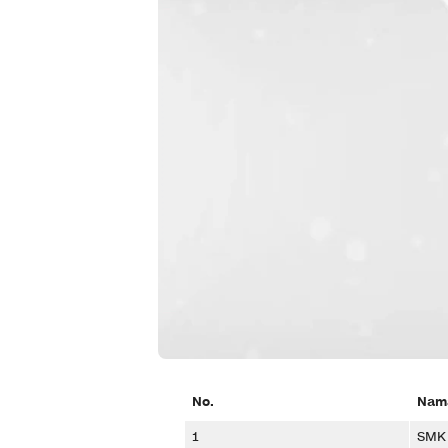
No.
Nama
1
SMK 