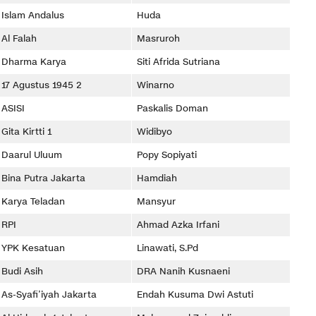
Islam Andalus
Huda
Al Falah
Masruroh
Dharma Karya
Siti Afrida Sutriana
17 Agustus 1945 2
Winarno
ASISI
Paskalis Doman
ita Kirtti 1
Widibyo
Daarul Uluum
Popy Sopiyati
Bina Putra Jakarta
Hamdiah
Karya Teladan
Mansyur
RPI
Ahmad Azka Irfani
YPK Kesatuan
Linawati, S.Pd
Budi Asih
DRA Nanih Kusnaeni
As-Syafi’iyah Jakarta
Endah Kusuma Dwi Astuti