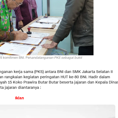
i komitmen BNI. Pen
andatanganan PKS sebagai bukti
ganan kerja sama (PKS) antara BNI dan SMK Jakarta Selatan II
gan rangkaian kegiatan peringatan HUT ke-80 BNI. Hadir dalam
ah 15 Koko Prawira Butar Butar beserta jajaran dan Kepala Dina
a jajaran diantaranya :
Iklan