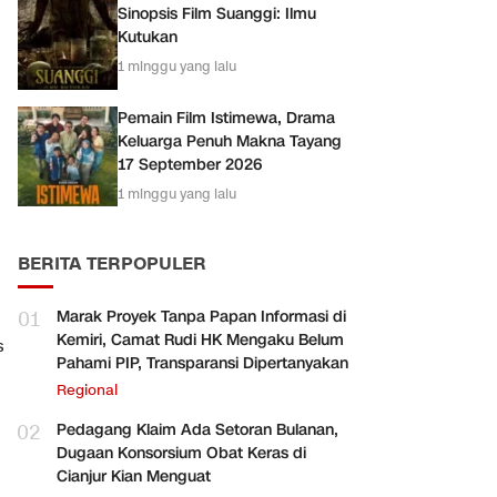
Sinopsis Film Suanggi: Ilmu
Kutukan
1 minggu yang lalu
Pemain Film Istimewa, Drama
Keluarga Penuh Makna Tayang
17 September 2026
1 minggu yang lalu
BERITA TERPOPULER
01
Marak Proyek Tanpa Papan Informasi di
Kemiri, Camat Rudi HK Mengaku Belum
s
Pahami PIP, Transparansi Dipertanyakan
Regional
02
Pedagang Klaim Ada Setoran Bulanan,
Dugaan Konsorsium Obat Keras di
Cianjur Kian Menguat