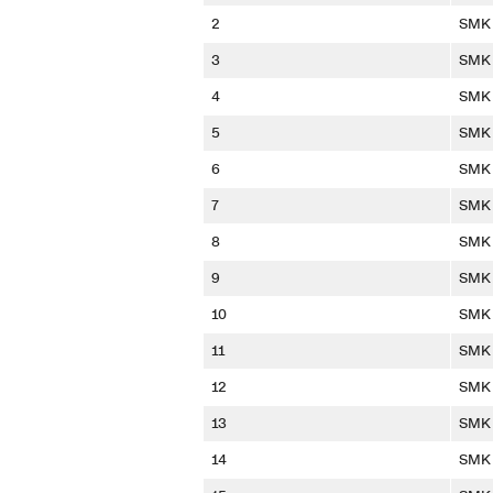
2
SMK 
3
SMK 
4
SMK 
5
SMK 
6
SMK 
7
SMK G
8
SMK 
9
SMK 
10
SMK 
11
SMK 
12
SMK 
13
SMK 
14
SMK 