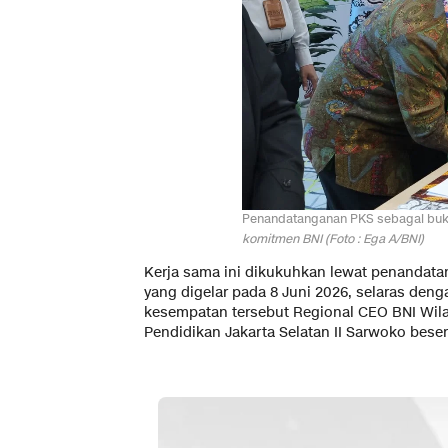
Penandatanganan PKS sebagai bukt
komitmen BNI (Foto : Ega A/BNI)
Kerja sama ini dikukuhkan lewat penandatan
yang digelar pada 8 Juni 2026, selaras den
kesempatan tersebut Regional CEO BNI Wilay
Pendidikan Jakarta Selatan II Sarwoko besert