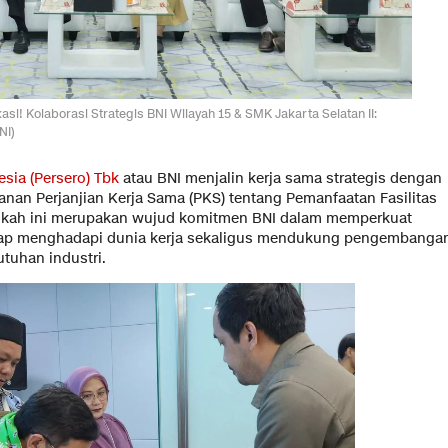
! Kolaborasi Strategis BNI Wilayah 15 & SMK Jakarta Selatan II:
NI)
sia (Persero) Tbk
atau BNI menjalin kerja sama strategis dengan
anan Perjanjian Kerja Sama (PKS) tentang Pemanfaatan Fasilitas
ngkah ini merupakan wujud komitmen BNI dalam memperkuat
siap menghadapi dunia kerja sekaligus mendukung pengembanga
tuhan industri.