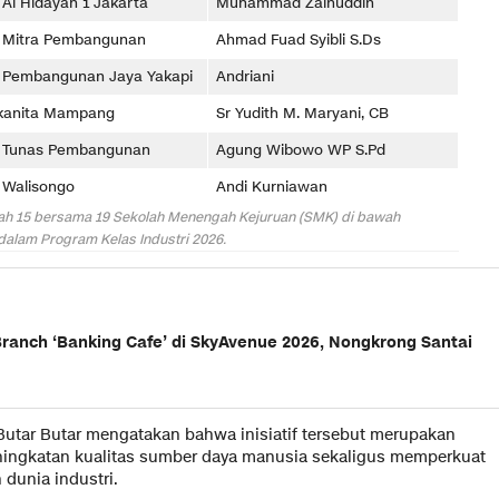
Al Hidayah 1 Jakarta
Muhammad Zainuddin
Mitra Pembangunan
Ahmad Fuad Syibli S.Ds
Pembangunan Jaya Yakapi
Andriani
kanita Mampang
Sr Yudith M. Maryani, CB
 Tunas Pembangunan
Agung Wibowo WP S.Pd
Walisongo
Andi Kurniawan
layah 15 bersama 19 Sekolah Menengah Kejuruan (SMK) di bawah
dalam Program Kelas Industri 2026.
Branch ‘Banking Cafe’ di SkyAvenue 2026, Nongkrong Santai
Butar Butar mengatakan bahwa inisiatif tersebut merupakan
ngkatan kualitas sumber daya manusia sekaligus memperkuat
dunia industri.