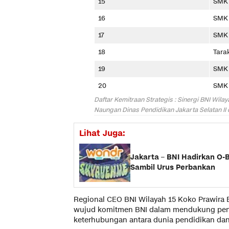
15
SMK 
16
SMK 
17
SMK 
18
Tara
19
SMK
20
SMK 
Daftar Kemitraan Strategis : Sinergi BNI Wi
Naungan Dinas Pendidikan Jakarta Selatan II 
Lihat Juga:
Jakarta – BNI Hadirkan O-
Sambil Urus Perbankan
Regional CEO BNI Wilayah 15 Koko Prawira 
wujud komitmen BNI dalam mendukung peni
keterhubungan antara dunia pendidikan dan 