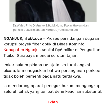
Dr.Wahju Prijo Djatmiko S.H., M.Hum,. Pakar Hukum dan
penulis buku Kejahatan Korupsi.(Poto: ifakta.co)
NGANJUK, ifakta.co
– Proses persidangan dugaan
korupsi proyek fiber optik di Dinas Kominfo
Kabupaten Nganjuk
senilai Rp6 miliar di Pengadilan
Tipikor Surabaya menuai sorotan tajam.
Pakar hukum pidana Dr. Djatmiko turut angkat
bicara, ia menegaskan bahwa penanganan perkara
tidak boleh berhenti pada satu terdakwa.
Ia mendorong aparat penegak hukum mengungkap
seluruh pihak yang terlibat demi keadilan substantif.
Iklan