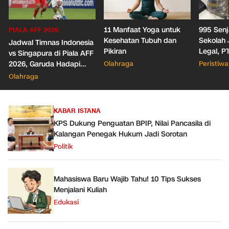
11 Manfaat Yoga untuk
995 Senj
PIALA AFF 2026
Kesehatan Tubuh dan
Sekolah 
Jadwal Timnas Indonesia
Pikiran
Legal, P
vs Singapura di Piala AFF
Izin Polr
2026, Garuda Hadapi
Olahraga
Peristiwa
Senpi-N
Laga Penentuan
Olahraga
Semifinal
KABAR ISTANA
KPS Dukung Penguatan BPIP, Nilai Pancasila di
Kalangan Penegak Hukum Jadi Sorotan
Politik
Mahasiswa Baru Wajib Tahu! 10 Tips Sukses
Menjalani Kuliah
Edukasi