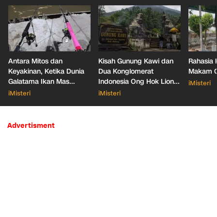
Antara Mitos dan
Kisah Gunung Kawi dan
Rahasia 
Keyakinan, Ketika Dunia
Dua Konglomerat
Makam Ga
Galatama Ikan Mas
Indonesia Ong Hok Liong
iMisteri
Bersentuhan dengan Hal
hingga Liem Sioe Liong
iMisteri
iMisteri
Mistis
Advertisment