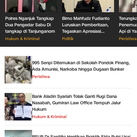
Polres Nganjuk Tangkap
Bimo Mahfudz Fudianto
Terungka
Dua Pengedar Sabu Di
Luruskan Pemberitaan,
Penemua
tangkap di Tanjunganom
Tegaskan Apresiasi
Api di Y
terhadap Kinerja Camat
Jaksel
Hukum & Kriminal
Politik
Peristiwa
Kresek dalam Program
RTLH
995 Senpi Ditemukan di Sekolah Pondok Pinang,
Ada Amunisi, Narkoba hingga Dugaan Bunker
Peristiwa
Bank Aladin Syariah Tolak Ganti Rugi Dana
Nasabah, Gumiran Law Office Tempuh Jalur
Hukum
Hukum & Kriminal
RSUP Dr Sardjito Hentikan Praktik Elda Putri Usai