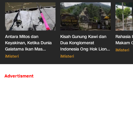
Antara Mitos dan
Kisah Gunung Kawi dan
Rahasia 
Keyakinan, Ketika Dunia
Dua Konglomerat
Makam Ga
Galatama Ikan Mas
Indonesia Ong Hok Liong
iMisteri
Bersentuhan dengan Hal
hingga Liem Sioe Liong
iMisteri
iMisteri
Mistis
Advertisment