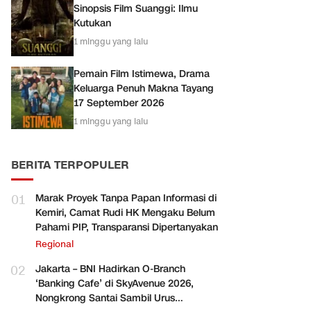
Sinopsis Film Suanggi: Ilmu
Kutukan
1 minggu yang lalu
Pemain Film Istimewa, Drama
Keluarga Penuh Makna Tayang
17 September 2026
1 minggu yang lalu
BERITA TERPOPULER
01
Marak Proyek Tanpa Papan Informasi di
Kemiri, Camat Rudi HK Mengaku Belum
Pahami PIP, Transparansi Dipertanyakan
Regional
02
Jakarta – BNI Hadirkan O-Branch
‘Banking Cafe’ di SkyAvenue 2026,
Nongkrong Santai Sambil Urus