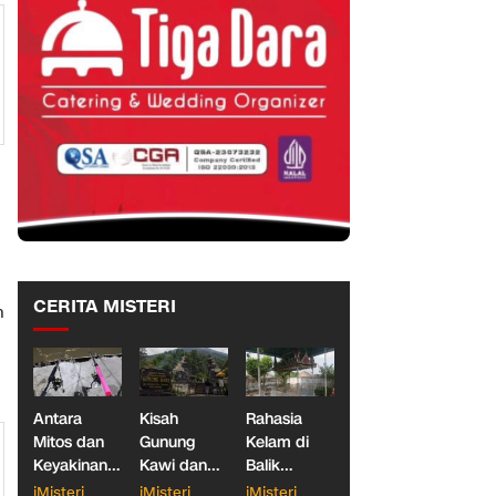
CERITA MISTERI
n
Antara
Kisah
Rahasia
Mitos dan
Gunung
Kelam di
Keyakinan,
Kawi dan
Balik
Ketika
Dua
Makam
iMisteri
iMisteri
iMisteri