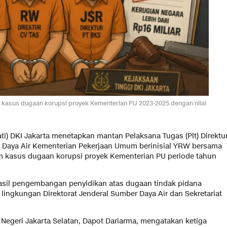
a kasus dugaan korupsi proyek Kementerian PU 2023-2025 dengan nilai
ati) DKI Jakarta menetapkan mantan Pelaksana Tugas (Plt) Direktu
er Daya Air Kementerian Pekerjaan Umum berinisial YRW bersama
am kasus dugaan korupsi proyek Kementerian PU periode tahun
asil pengembangan penyidikan atas dugaan tindak pidana
lingkungan Direktorat Jenderal Sumber Daya Air dan Sekretariat
egeri Jakarta Selatan, Dapot Dariarma, mengatakan ketiga