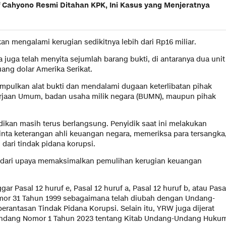
 Cahyono Resmi Ditahan KPK, Ini Kasus yang Menjeratnya
kan mengalami kerugian sedikitnya lebih dari Rp16 miliar.
a juga telah menyita sejumlah barang bukti, di antaranya dua unit
ang dolar Amerika Serikat.
umpulkan alat bukti dan mendalami dugaan keterlibatan pihak
kerjaan Umum, badan usaha milik negara (BUMN), maupun pihak
dikan masih terus berlangsung. Penyidik saat ini melakukan
nta keterangan ahli keuangan negara, memeriksa para tersangka
dari tindak pidana korupsi.
n dari upaya memaksimalkan pemulihan kerugian keuangan
r Pasal 12 huruf e, Pasal 12 huruf a, Pasal 12 huruf b, atau Pasa
omor 31 Tahun 1999 sebagaimana telah diubah dengan Undang-
antasan Tindak Pidana Korupsi. Selain itu, YRW juga dijerat
g-Undang Nomor 1 Tahun 2023 tentang Kitab Undang-Undang Huku