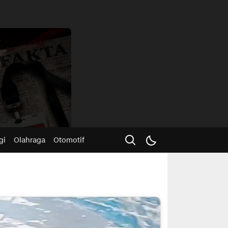
Advertisme
gi
Olahraga
Otomotif