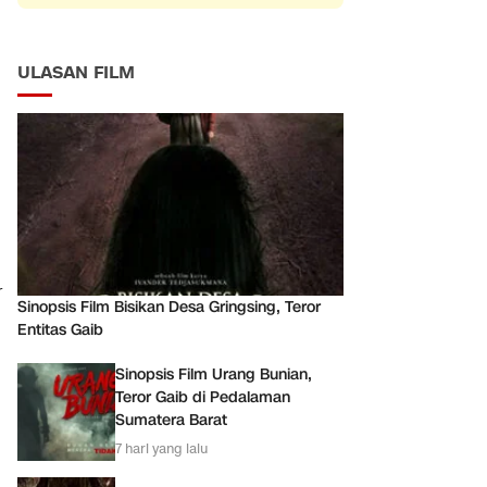
ULASAN FILM
r
Sinopsis Film Bisikan Desa Gringsing, Teror
Entitas Gaib
Sinopsis Film Urang Bunian,
Teror Gaib di Pedalaman
Sumatera Barat
7 hari yang lalu