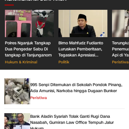
Polres Nganjuk Tangkap
Bimo Mahfudz Fudianto
Terungka
Dua Pengedar Sabu Di
Luruskan Pemberitaan,
Penemua
tangkap di Tanjunganom
Tegaskan Apresiasi
Api di Y
terhadap Kinerja Camat
Jaksel
Hukum & Kriminal
Politik
Peristiwa
Kresek dalam Program
RTLH
995 Senpi Ditemukan di Sekolah Pondok Pinang,
Ada Amunisi, Narkoba hingga Dugaan Bunker
Peristiwa
Bank Aladin Syariah Tolak Ganti Rugi Dana
Nasabah, Gumiran Law Office Tempuh Jalur
Hukum