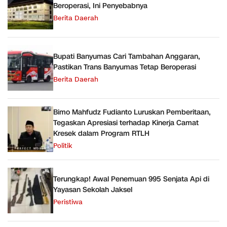
Beroperasi, Ini Penyebabnya
Berita Daerah
Bupati Banyumas Cari Tambahan Anggaran,
Pastikan Trans Banyumas Tetap Beroperasi
Berita Daerah
Bimo Mahfudz Fudianto Luruskan Pemberitaan,
Tegaskan Apresiasi terhadap Kinerja Camat
Kresek dalam Program RTLH
Politik
Terungkap! Awal Penemuan 995 Senjata Api di
Yayasan Sekolah Jaksel
Peristiwa