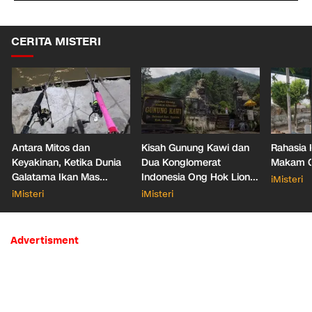
CERITA MISTERI
Antara Mitos dan
Kisah Gunung Kawi dan
Rahasia 
Keyakinan, Ketika Dunia
Dua Konglomerat
Makam Ga
Galatama Ikan Mas
Indonesia Ong Hok Liong
iMisteri
Bersentuhan dengan Hal
hingga Liem Sioe Liong
iMisteri
iMisteri
Mistis
Advertisment