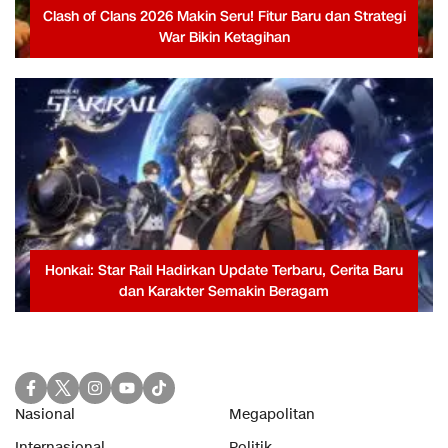
Clash of Clans 2026 Makin Seru! Fitur Baru dan Strategi
War Bikin Ketagihan
Honkai: Star Rail Hadirkan Update Terbaru, Cerita Baru
dan Karakter Semakin Beragam
Nasional
Megapolitan
Internasional
Politik