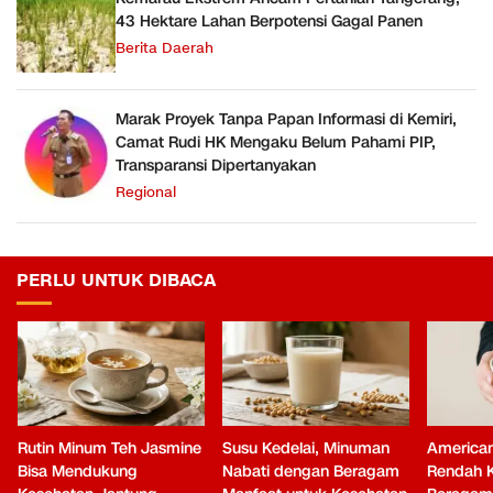
43 Hektare Lahan Berpotensi Gagal Panen
Berita Daerah
Marak Proyek Tanpa Papan Informasi di Kemiri,
Camat Rudi HK Mengaku Belum Pahami PIP,
Transparansi Dipertanyakan
Regional
PERLU UNTUK DIBACA
Rutin Minum Teh Jasmine
Susu Kedelai, Minuman
American
Bisa Mendukung
Nabati dengan Beragam
Rendah K