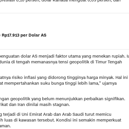
rapresiasi 0,10 persen, dolar Kanada menguat 0,09 persen, dan
 Rp17.913 per Dolar AS
penguatan dolar AS menjadi faktor utama yang menekan rupiah. I
unia di tengah memanasnya tensi geopolitik di Timur Tengah
tnya risiko inflasi yang didorong tingginya harga minyak. Hal ini
t mempertahankan suku bunga tinggi lebih lama,” ujarnya
angan geopolitik yang belum menunjukkan perbaikan signifikan.
kat dan Iran dinilai masih stagnan.
terjadi di Uni Emirat Arab dan Arab Saudi turut memicu
bih luas di kawasan tersebut. Kondisi ini semakin memperkuat
 aman.