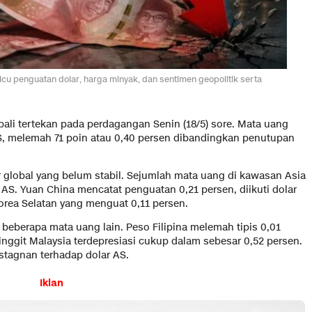
cu penguatan dolar, harga minyak, dan sentimen geopolitik serta
bali tertekan pada perdagangan Senin (18/5) sore. Mata uang
 AS, melemah 71 poin atau 0,40 persen dibandingkan penutupan
ar global yang belum stabil. Sejumlah mata uang di kawasan Asia
S. Yuan China mencatat penguatan 0,21 persen, diikuti dolar
orea Selatan yang menguat 0,11 persen.
 beberapa mata uang lain. Peso Filipina melemah tipis 0,01
inggit Malaysia terdepresiasi cukup dalam sebesar 0,52 persen.
stagnan terhadap dolar AS.
Iklan