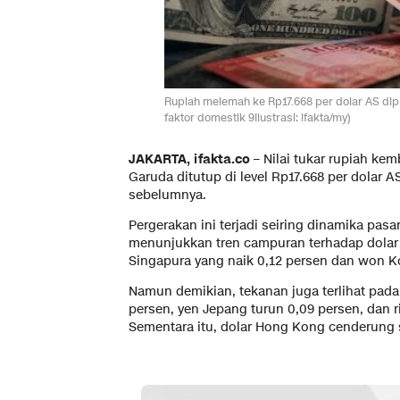
Rupiah melemah ke Rp17.668 per dolar AS dipi
faktor domestik 9Ilustrasi: ifakta/my)
JAKARTA, ifakta.co –
Nilai tukar rupiah kem
Garuda ditutup di level Rp17.668 per dolar
sebelumnya.
Pergerakan ini terjadi seiring dinamika pas
menunjukkan tren campuran terhadap dolar A
Singapura yang naik 0,12 persen dan won K
Namun demikian, tekanan juga terlihat pada
persen, yen Jepang turun 0,09 persen, dan r
Sementara itu, dolar Hong Kong cenderung 