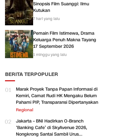
Sinopsis Film Suanggi: Ilmu
Kutukan
7 hari yang lalu
Pemain Film Istimewa, Drama
Keluarga Penuh Makna Tayang
17 September 2026
1 minggu yang lalu
BERITA TERPOPULER
01
Marak Proyek Tanpa Papan Informasi di
Kemiri, Camat Rudi HK Mengaku Belum
Pahami PIP, Transparansi Dipertanyakan
Regional
02
Jakarta – BNI Hadirkan O-Branch
‘Banking Cafe’ di SkyAvenue 2026,
Nongkrong Santai Sambil Urus