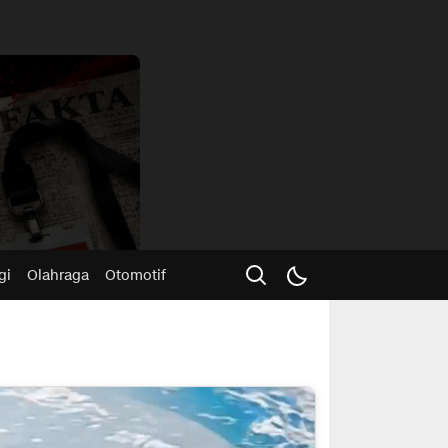
Advertisme
gi
Olahraga
Otomotif