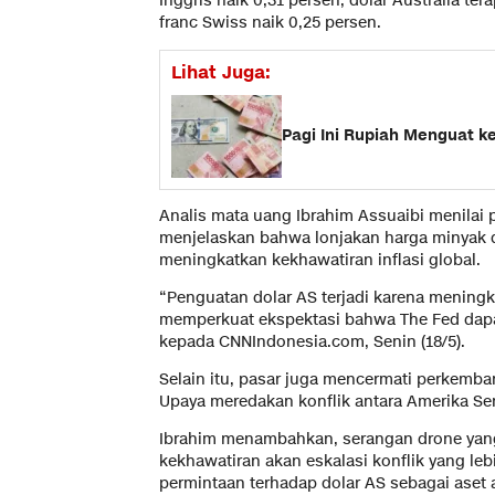
Inggris naik 0,31 persen, dolar Australia te
franc Swiss naik 0,25 persen.
Lihat Juga:
Pagi Ini Rupiah Menguat ke
Analis mata uang Ibrahim Assuaibi menilai 
menjelaskan bahwa lonjakan harga minyak d
meningkatkan kekhawatiran inflasi global.
“Penguatan dolar AS terjadi karena meningka
memperkuat ekspektasi bahwa The Fed dapa
kepada CNNIndonesia.com, Senin (18/5).
Selain itu, pasar juga mencermati perkemb
Upaya meredakan konflik antara Amerika Seri
Ibrahim menambahkan, serangan drone yang 
kekhawatiran akan eskalasi konflik yang le
permintaan terhadap dolar AS sebagai aset