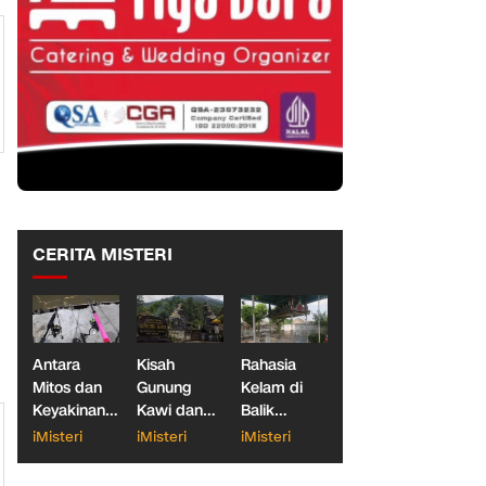
CERITA MISTERI
Antara
Kisah
Rahasia
Mitos dan
Gunung
Kelam di
Keyakinan,
Kawi dan
Balik
Ketika
Dua
Makam
iMisteri
iMisteri
iMisteri
Dunia
Konglomerat
Gantung
Galatama
Indonesia
Blitar