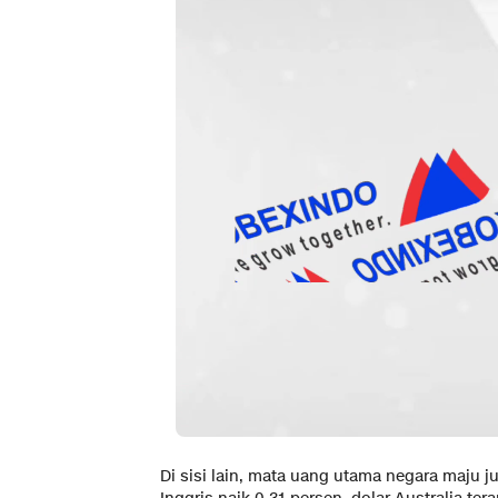
Di sisi lain, mata uang utama negara maju j