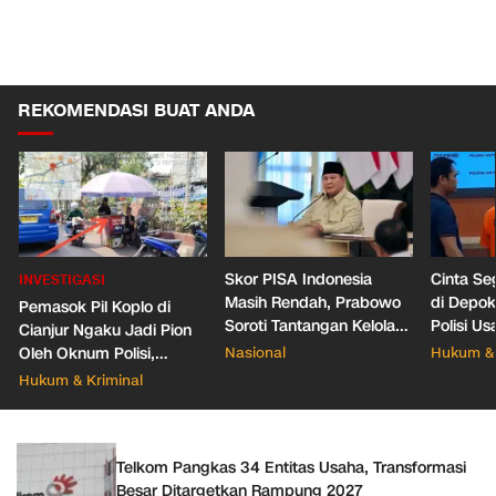
REKOMENDASI BUAT ANDA
Skor PISA Indonesia
Cinta Se
INVESTIGASI
Masih Rendah, Prabowo
di Depo
Pemasok Pil Koplo di
Soroti Tantangan Kelola
Polisi Us
Cianjur Ngaku Jadi Pion
388 Ribu Sekolah
Pacar Ba
Oleh Oknum Polisi,
Nasional
Hukum & 
Propam Mabes Polri
Hukum & Kriminal
Diminta Turun
Telkom Pangkas 34 Entitas Usaha, Transformasi
Besar Ditargetkan Rampung 2027