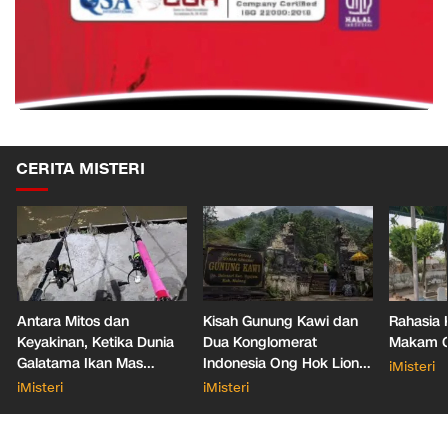
CERITA MISTERI
Antara Mitos dan
Kisah Gunung Kawi dan
Rahasia 
Keyakinan, Ketika Dunia
Dua Konglomerat
Makam Ga
Galatama Ikan Mas
Indonesia Ong Hok Liong
iMisteri
Bersentuhan dengan Hal
hingga Liem Sioe Liong
iMisteri
iMisteri
Mistis