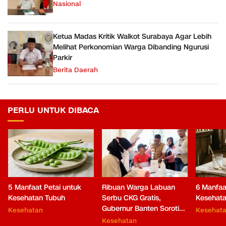
Nasional
Ketua Madas Kritik Walkot Surabaya Agar Lebih
Melihat Perkonomian Warga Dibanding Ngurusi
Parkir
Berita Daerah
PERLU UNTUK DIBACA
5 Manfaat Petai untuk
Ribuan Warga Labuan
6 Manfaat
Kesehatan Tubuh
Serbu CKG Gratis,
Kesehat
Gubernur Banten Soroti
Kesehatan
Kesehat
Pentingnya Deteksi Dini
Kesehatan