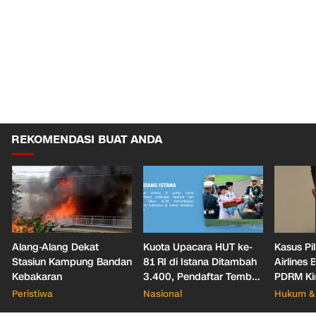
REKOMENDASI BUAT ANDA
Alang-Alang Dekat
Kuota Upacara HUT ke-
Kasus Pil
Stasiun Kampung Bandan
81 RI di Istana Ditambah
Airlines
Kebakaran
3.400, Pendaftar Tembus
PDRM Ki
336 Ribu
Investiga
Peristiwa
Nasional
Hukum & 