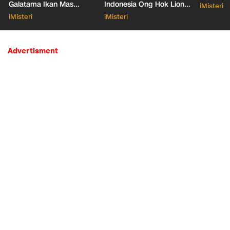
Galatama Ikan Mas
Indonesia Ong Hok Liong
iMisteri
Bersentuhan dengan Hal
hingga Liem Sioe Liong
iMisteri
iMisteri
Mistis
Advertisment