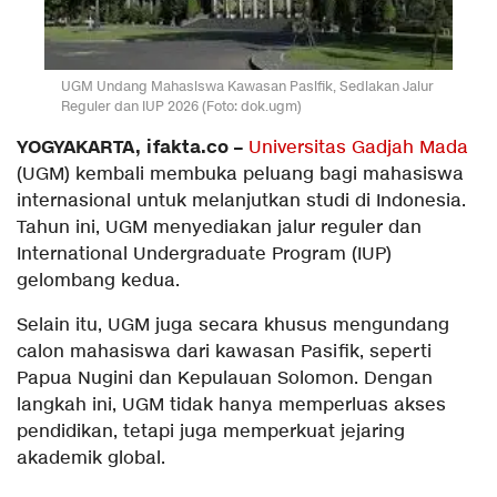
UGM Undang Mahasiswa Kawasan Pasifik, Sediakan Jalur
Reguler dan IUP 2026 (Foto: dok.ugm)
YOGYAKARTA, ifakta.co –
Universitas Gadjah Mada
(UGM) kembali membuka peluang bagi mahasiswa
internasional untuk melanjutkan studi di Indonesia.
Tahun ini, UGM menyediakan jalur reguler dan
International Undergraduate Program (IUP)
gelombang kedua.
Selain itu, UGM juga secara khusus mengundang
calon mahasiswa dari kawasan Pasifik, seperti
Papua Nugini dan Kepulauan Solomon. Dengan
langkah ini, UGM tidak hanya memperluas akses
pendidikan, tetapi juga memperkuat jejaring
akademik global.