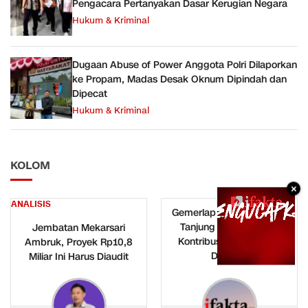
Pengacara Pertanyakan Dasar Kerugian Negara
Hukum & Kriminal
Dugaan Abuse of Power Anggota Polri Dilaporkan
ke Propam, Madas Desak Oknum Dipindah dan
Dipecat
Hukum & Kriminal
KOLOM
×
ANALISIS
Gemerlap Hiburan Malam
Tanjung Priok, Berapa
Jembatan Mekarsari
Kontribusinya bagi Kas
Ambruk, Proyek Rp10,8
Daerah?
Miliar Ini Harus Diaudit