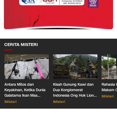
CERITA MISTERI
Antara Mitos dan
Kisah Gunung Kawi dan
Rahasia 
Keyakinan, Ketika Dunia
Dua Konglomerat
Makam Ga
Galatama Ikan Mas
Indonesia Ong Hok Liong
iMisteri
Bersentuhan dengan Hal
hingga Liem Sioe Liong
iMisteri
iMisteri
Mistis