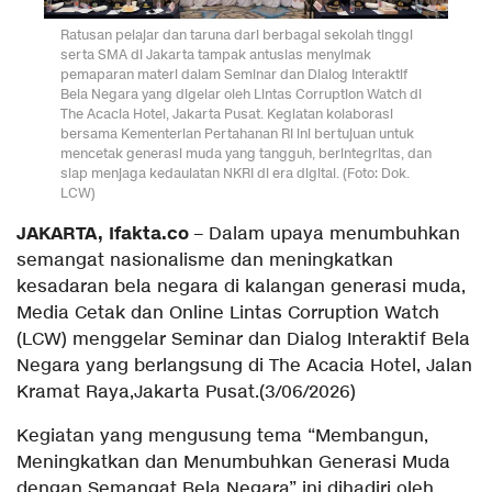
Ratusan pelajar dan taruna dari berbagai sekolah tinggi
serta SMA di Jakarta tampak antusias menyimak
pemaparan materi dalam Seminar dan Dialog Interaktif
Bela Negara yang digelar oleh Lintas Corruption Watch di
The Acacia Hotel, Jakarta Pusat. Kegiatan kolaborasi
bersama Kementerian Pertahanan RI ini bertujuan untuk
mencetak generasi muda yang tangguh, berintegritas, dan
siap menjaga kedaulatan NKRI di era digital. (Foto: Dok.
LCW)
JAKARTA, Ifakta.co
– Dalam upaya menumbuhkan
semangat nasionalisme dan meningkatkan
kesadaran bela negara di kalangan generasi muda,
Media Cetak dan Online Lintas Corruption Watch
(LCW) menggelar Seminar dan Dialog Interaktif Bela
Negara yang berlangsung di The Acacia Hotel, Jalan
Kramat Raya,Jakarta Pusat.(3/06/2026)
Kegiatan yang mengusung tema “Membangun,
Meningkatkan dan Menumbuhkan Generasi Muda
dengan Semangat Bela Negara” ini dihadiri oleh