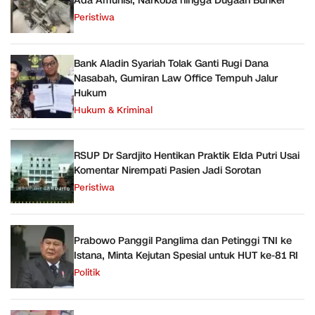
Ada Amunisi, Narkoba hingga Dugaan Bunker
Peristiwa
Bank Aladin Syariah Tolak Ganti Rugi Dana
Nasabah, Gumiran Law Office Tempuh Jalur
Hukum
Hukum & Kriminal
RSUP Dr Sardjito Hentikan Praktik Elda Putri Usai
Komentar Nirempati Pasien Jadi Sorotan
Peristiwa
Prabowo Panggil Panglima dan Petinggi TNI ke
Istana, Minta Kejutan Spesial untuk HUT ke-81 RI
Politik