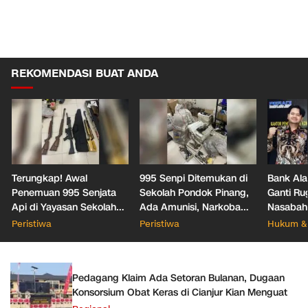
REKOMENDASI BUAT ANDA
Terungkap! Awal
995 Senpi Ditemukan di
Bank Ala
Penemuan 995 Senjata
Sekolah Pondok Pinang,
Ganti Ru
Api di Yayasan Sekolah
Ada Amunisi, Narkoba
Nasabah
Jaksel
hingga Dugaan Bunker
Office T
Peristiwa
Peristiwa
Hukum & 
Hukum
Pedagang Klaim Ada Setoran Bulanan, Dugaan
Konsorsium Obat Keras di Cianjur Kian Menguat